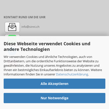
KONTAKT RUND UM DIE UHR
info@sinni.ch
Nachricht:
+41788997155
Diese Webseite verwendet Cookies und
andere Technologien
Messenger: sinni.ch
Wir verwenden Cookies und ähnliche Technologien, auch von
Drittanbietern, um die ordentliche Funktionsweise der Website zu
Instagram: sinni_ch
gewährleisten, die Nutzung unseres Angebotes zu analysieren und
Ihnen ein bestmögliches Einkaufserlebnis bieten zu können. Weitere
Informationen finden Sie in unserer
Datenschutzerklärung
.
Alle Akzeptieren
Online-Shop
by sinni.ch © 2017-2026
Nur Notwendige