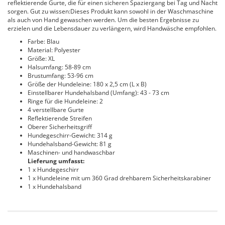
reflektierende Gurte, die für einen sicheren Spaziergang bei Tag und Nacht
sorgen. Gut zu wissen:Dieses Produkt kann sowohl in der Waschmaschine
als auch von Hand gewaschen werden. Um die besten Ergebnisse zu
erzielen und die Lebensdauer zu verlängern, wird Handwäsche empfohlen.
Farbe: Blau
Material: Polyester
Größe: XL
Halsumfang: 58-89 cm
Brustumfang: 53-96 cm
Größe der Hundeleine: 180 x 2,5 cm (L x B)
Einstellbarer Hundehalsband (Umfang): 43 - 73 cm
Ringe für die Hundeleine: 2
4 verstellbare Gurte
Reflektierende Streifen
Oberer Sicherheitsgriff
Hundegeschirr-Gewicht: 314 g
Hundehalsband-Gewicht: 81 g
Maschinen- und handwaschbar
Lieferung umfasst:
1 x Hundegeschirr
1 x Hundeleine mit um 360 Grad drehbarem Sicherheitskarabiner
1 x Hundehalsband