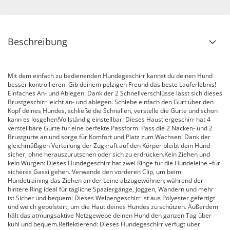
Beschreibung
Mit dem einfach zu bedienenden Hundegeschirr kannst du deinen Hund
besser kontrollieren. Gib deinem pelzigen Freund das beste Lauferlebnis!
Einfaches An- und Ablegen: Dank der 2 Schnellverschlüsse lässt sich dieses
Brustgeschirr leicht an- und ablegen. Schiebe einfach den Gurt über den
Kopf deines Hundes, schließe die Schnallen, verstelle die Gurte und schon
kann es losgehen!Vollständig einstellbar: Dieses Haustiergeschirr hat 4
verstellbare Gurte für eine perfekte Passform. Pass die 2 Nacken- und 2
Brustgurte an und sorge für Komfort und Platz zum Wachsen! Dank der
gleichmäßigen Verteilung der Zugkraft auf den Körper bleibt dein Hund
sicher, ohne herauszurutschen oder sich zu erdrücken.Kein Ziehen und
kein Würgen: Dieses Hundegeschirr hat zwei Ringe für die Hundeleine –für
sicheres Gassi gehen. Verwende den vorderen Clip, um beim
Hundetraining das Ziehen an der Leine abzugewöhnen; während der
hintere Ring ideal für tägliche Spaziergänge, Joggen, Wandern und mehr
ist.Sicher und bequem: Dieses Welpengeschirr ist aus Polyester gefertigt
und weich gepolstert, um die Haut deines Hundes zu schützen. Außerdem
hält das atmungsaktive Netzgewebe deinen Hund den ganzen Tag über
kühl und bequem.Reflektierend: Dieses Hundegeschirr verfügt über