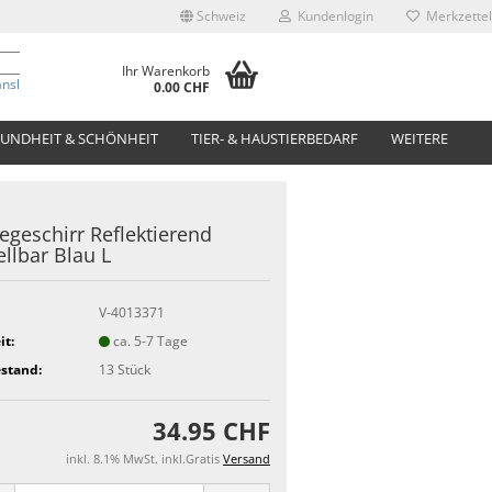
Schweiz
Kundenlogin
Merkzettel
Ihr Warenkorb
anslate
0.00 CHF
UNDHEIT & SCHÖNHEIT
TIER- & HAUSTIERBEDARF
WEITERE
geschirr Reflektierend
ellbar Blau L
V-4013371
it:
ca. 5-7 Tage
stand:
13
Stück
34.95 CHF
inkl. 8.1% MwSt. inkl.Gratis
Versand