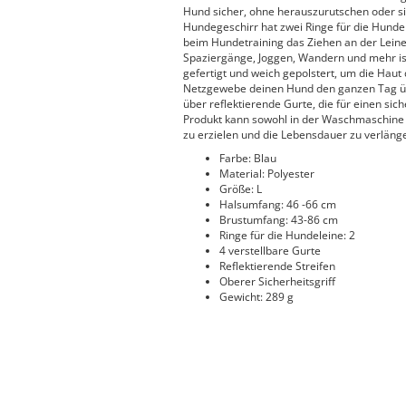
Hund sicher, ohne herauszurutschen oder si
Hundegeschirr hat zwei Ringe für die Hunde
beim Hundetraining das Ziehen an der Leine
Spaziergänge, Joggen, Wandern und mehr ist
gefertigt und weich gepolstert, um die Hau
Netzgewebe deinen Hund den ganzen Tag üb
über reflektierende Gurte, die für einen si
Produkt kann sowohl in der Waschmaschine
zu erzielen und die Lebensdauer zu verlän
Farbe: Blau
Material: Polyester
Größe: L
Halsumfang: 46 -66 cm
Brustumfang: 43-86 cm
Ringe für die Hundeleine: 2
4 verstellbare Gurte
Reflektierende Streifen
Oberer Sicherheitsgriff
Gewicht: 289 g