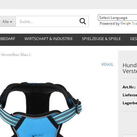
Suche...
Alle
Powered by
Tr
RBEDARF
WIRTSCHAFT & INDUSTRIE
SPIELZEUGE & SPIELE
GES
Verstellbar Blau L
Hunde
VIDAXL
Verst
Art.Nr.:
Lieferze
Lagerbe