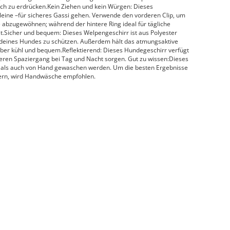
ch zu erdrücken.Kein Ziehen und kein Würgen: Dieses
leine –für sicheres Gassi gehen. Verwende den vorderen Clip, um
 abzugewöhnen; während der hintere Ring ideal für tägliche
.Sicher und bequem: Dieses Welpengeschirr ist aus Polyester
t deines Hundes zu schützen. Außerdem hält das atmungsaktive
er kühl und bequem.Reflektierend: Dieses Hundegeschirr verfügt
cheren Spaziergang bei Tag und Nacht sorgen. Gut zu wissen:Dieses
 als auch von Hand gewaschen werden. Um die besten Ergebnisse
gern, wird Handwäsche empfohlen.