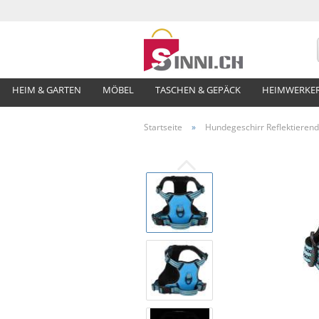
HEIM & GARTEN
MÖBEL
TASCHEN & GEPÄCK
HEIMWERKE
Startseite
»
Hundegeschirr Reflektierend 