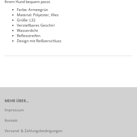
Ihrem Hund bequem passt.
Farbe: Armeegrün
Material: Polyester, Vlies
Größe: L32
Verstellbares Geschirr
Wasserdicht
Reflexstreifen
Design mit Reißverschluss
MEHR ÜBER...
Impressum
Kontakt
Versand- & Zahlungsbedingungen