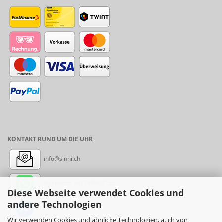
KONTAKT RUND UM DIE UHR
info@sinni.ch
Nachricht:
+41788997155
Diese Webseite verwendet Cookies und
andere Technologien
Messenger: sinni.ch
Wir verwenden Cookies und ähnliche Technologien, auch von