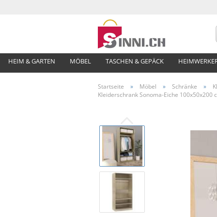
HEIM & GARTEN
MÖBEL
TASCHEN & GEPÄCK
HEIMWERKE
Startseite
»
Möbel
»
Schränke
»
K
Kleiderschrank Sonoma-Eiche 100x50x200 c