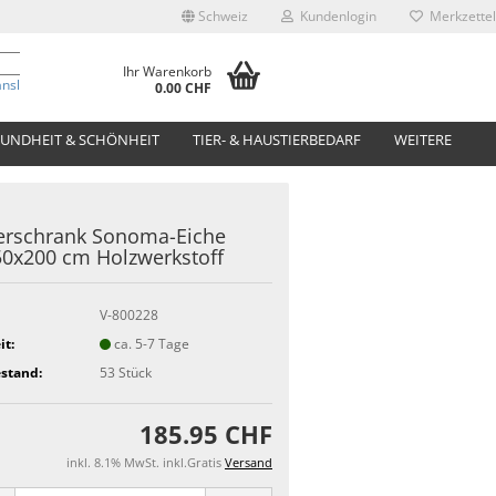
Schweiz
Kundenlogin
Merkzettel
Ihr Warenkorb
anslate
0.00 CHF
UNDHEIT & SCHÖNHEIT
TIER- & HAUSTIERBEDARF
WEITERE
erschrank Sonoma-Eiche
0x200 cm Holzwerkstoff
V-800228
it:
ca. 5-7 Tage
stand:
53
Stück
185.95 CHF
inkl. 8.1% MwSt. inkl.Gratis
Versand