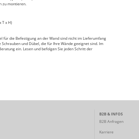
ch zu montieren.
 T x H)
 für die Befestigung an der Wand sind nicht im Lieferumfang
 Schrauben und Dübel, die für Ihre Wände geeignet sind. Im
 Beratung ein. Lesen und befolgen Sie jeden Schritt der
B2B & INFOS
B2B Anfragen
Karriere