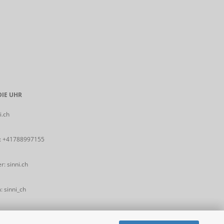
IE UHR
i.ch
:
+41788997155
: sinni.ch
 sinni_ch