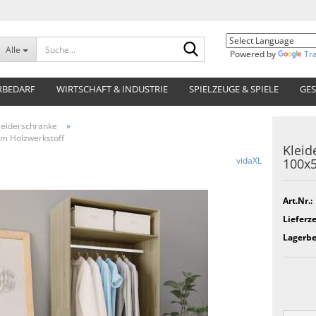
Suche...
Alle
Powered by
Tr
RBEDARF
WIRTSCHAFT & INDUSTRIE
SPIELZEUGE & SPIELE
GES
leiderschränke
»
m Holzwerkstoff
Kleid
vidaXL
100x5
Art.Nr.:
Lieferze
Lagerbe