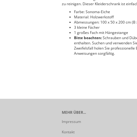
zu reinigen. Dieser Kleiderschrank ist einfa
Farbe: Sonoma-Eiche
Material: Holzwerkstoff
Abmessungen: 100 x 50 x 200 cm (B x
3 kleine Fächer
1 großes Fach mit Hängestange
Bitte beachten:
Schrauben und Dübel
enthalten. Suchen und verwenden Sie
Zweifelsfall holen Sie professionelle
Anweisungen sorgfältig.
MEHR ÜBER...
Impressum
Kontakt