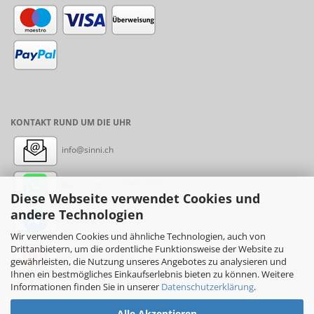
KONTAKT RUND UM DIE UHR
info@sinni.ch
Nachricht:
+41788997155
Diese Webseite verwendet Cookies und
andere Technologien
Messenger: sinni.ch
Wir verwenden Cookies und ähnliche Technologien, auch von
Drittanbietern, um die ordentliche Funktionsweise der Website zu
Instagram: sinni_ch
gewährleisten, die Nutzung unseres Angebotes zu analysieren und
Ihnen ein bestmögliches Einkaufserlebnis bieten zu können. Weitere
Informationen finden Sie in unserer
Datenschutzerklärung
.
Alle Akzeptieren