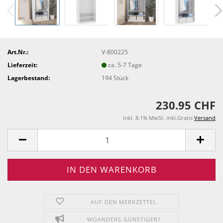
Art.Nr.:
V-800225
Lieferzeit:
ca. 5-7 Tage
Lagerbestand:
194
Stück
230.95 CHF
inkl. 8.1% MwSt. inkl.Gratis
Versand
AUF DEN MERKZETTEL
WOANDERS GÜNSTIGER?