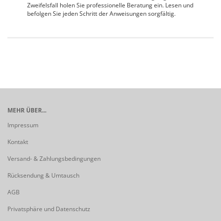
Zweifelsfall holen Sie professionelle Beratung ein. Lesen und
befolgen Sie jeden Schritt der Anweisungen sorgfältig.
MEHR ÜBER...
Impressum
Kontakt
Versand- & Zahlungsbedingungen
Rücksendung & Umtausch
AGB
Privatsphäre und Datenschutz