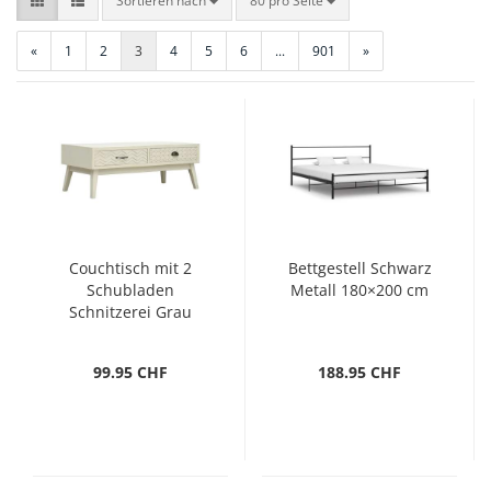
Sortieren nach
80 pro Seite
«
1
2
3
4
5
6
...
901
»
Couchtisch mit 2
Bettgestell Schwarz
Schubladen
Metall 180×200 cm
Schnitzerei Grau
110x50x40 cm Holz
99.95 CHF
188.95 CHF