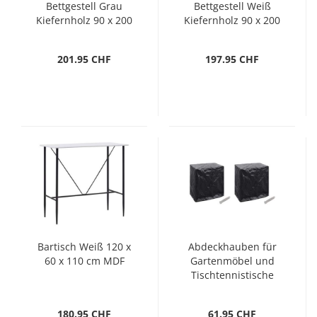
Bettgestell Grau
Bettgestell Weiß
Kiefernholz 90 x 200
Kiefernholz 90 x 200
cm
cm
201.95 CHF
197.95 CHF
Bartisch Weiß 120 x
Abdeckhauben für
60 x 110 cm MDF
Gartenmöbel und
Tischtennistische
160x55x182cm
180.95 CHF
61.95 CHF