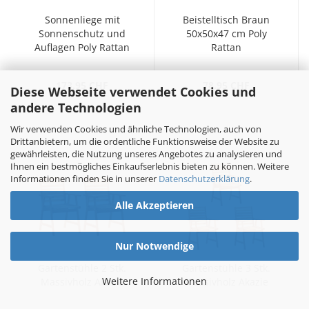
Sonnenliege mit
Beistelltisch Braun
Sonnenschutz und
50x50x47 cm Poly
Auflagen Poly Rattan
Rattan
Grau
173.95 CHF
78.95 CHF
Diese Webseite verwendet Cookies und
andere Technologien
Wir verwenden Cookies und ähnliche Technologien, auch von
Drittanbietern, um die ordentliche Funktionsweise der Website zu
gewährleisten, die Nutzung unseres Angebotes zu analysieren und
Ihnen ein bestmögliches Einkaufserlebnis bieten zu können. Weitere
Informationen finden Sie in unserer
Datenschutzerklärung
.
Alle Akzeptieren
Nur Notwendige
Gartenstühle 2 Stk.
Gartenstühle 3 Stk.
Weitere Informationen
Massivholz Akazie
Massivholz Akazie