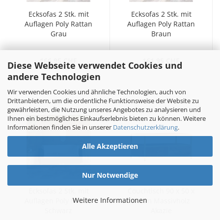
Ecksofas 2 Stk. mit
Ecksofas 2 Stk. mit
Auflagen Poly Rattan
Auflagen Poly Rattan
Grau
Braun
166.95 CHF
161.95 CHF
Diese Webseite verwendet Cookies und
andere Technologien
Wir verwenden Cookies und ähnliche Technologien, auch von
Drittanbietern, um die ordentliche Funktionsweise der Website zu
gewährleisten, die Nutzung unseres Angebotes zu analysieren und
Ihnen ein bestmögliches Einkaufserlebnis bieten zu können. Weitere
Informationen finden Sie in unserer
Datenschutzerklärung
.
Alle Akzeptieren
Nur Notwendige
Ecksofas 2 Stk. mit
Couchtisch 90 x 50 x
Weitere Informationen
Auflagen Poly Rattan
40 cm Massivholz
Schwarz
Akazie