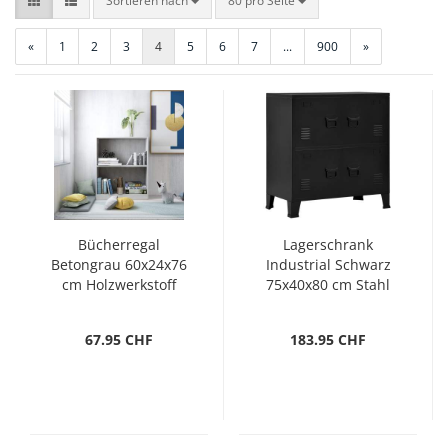
Sortieren nach
80 pro Seite
«
1
2
3
4
5
6
7
...
900
»
Bücherregal
Lagerschrank
Betongrau 60x24x76
Industrial Schwarz
cm Holzwerkstoff
75x40x80 cm Stahl
67.95 CHF
183.95 CHF