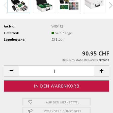
Art.Nr.:
V-80412
Lieferzeit:
ca. 5-7 Tage
Lagerbestand:
53
Stück
90.95 CHF
inkl. 8.1% MwSt. inkl.Gratis
Versand
AUF DEN MERKZETTEL
WOANDERS GÜNSTIGER?