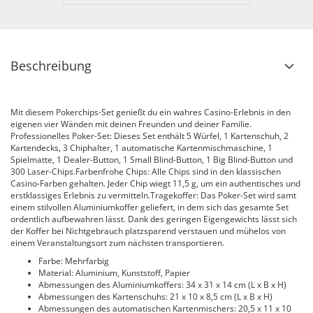
Beschreibung
Mit diesem Pokerchips-Set genießt du ein wahres Casino-Erlebnis in den
eigenen vier Wänden mit deinen Freunden und deiner Familie.
Professionelles Poker-Set: Dieses Set enthält 5 Würfel, 1 Kartenschuh, 2
Kartendecks, 3 Chiphalter, 1 automatische Kartenmischmaschine, 1
Spielmatte, 1 Dealer-Button, 1 Small Blind-Button, 1 Big Blind-Button und
300 Laser-Chips.Farbenfrohe Chips: Alle Chips sind in den klassischen
Casino-Farben gehalten. Jeder Chip wiegt 11,5 g, um ein authentisches und
erstklassiges Erlebnis zu vermitteln.Tragekoffer: Das Poker-Set wird samt
einem stilvollen Aluminiumkoffer geliefert, in dem sich das gesamte Set
ordentlich aufbewahren lässt. Dank des geringen Eigengewichts lässt sich
der Koffer bei Nichtgebrauch platzsparend verstauen und mühelos von
einem Veranstaltungsort zum nächsten transportieren.
Farbe: Mehrfarbig
Material: Aluminium, Kunststoff, Papier
Abmessungen des Aluminiumkoffers: 34 x 31 x 14 cm (L x B x H)
Abmessungen des Kartenschuhs: 21 x 10 x 8,5 cm (L x B x H)
Abmessungen des automatischen Kartenmischers: 20,5 x 11 x 10