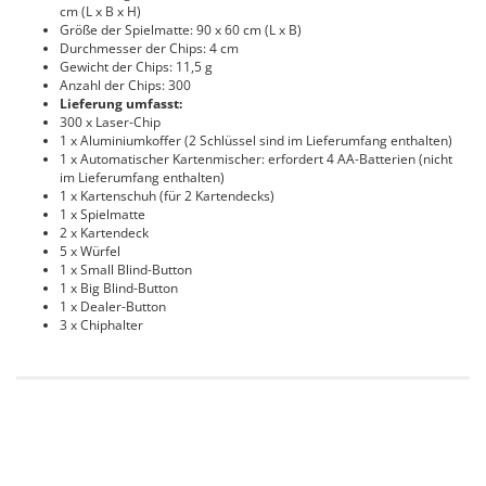
cm (L x B x H)
Größe der Spielmatte: 90 x 60 cm (L x B)
Durchmesser der Chips: 4 cm
Gewicht der Chips: 11,5 g
Anzahl der Chips: 300
Lieferung umfasst:
300 x Laser-Chip
1 x Aluminiumkoffer (2 Schlüssel sind im Lieferumfang enthalten)
1 x Automatischer Kartenmischer: erfordert 4 AA-Batterien (nicht
im Lieferumfang enthalten)
1 x Kartenschuh (für 2 Kartendecks)
1 x Spielmatte
2 x Kartendeck
5 x Würfel
1 x Small Blind-Button
1 x Big Blind-Button
1 x Dealer-Button
3 x Chiphalter