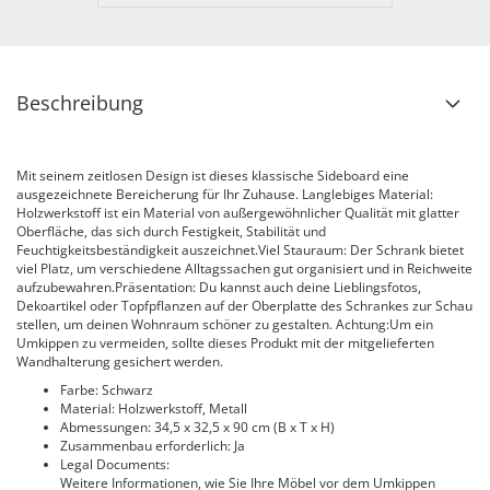
Beschreibung
Mit seinem zeitlosen Design ist dieses klassische Sideboard eine
ausgezeichnete Bereicherung für Ihr Zuhause. Langlebiges Material:
Holzwerkstoff ist ein Material von außergewöhnlicher Qualität mit glatter
Oberfläche, das sich durch Festigkeit, Stabilität und
Feuchtigkeitsbeständigkeit auszeichnet.Viel Stauraum: Der Schrank bietet
viel Platz, um verschiedene Alltagssachen gut organisiert und in Reichweite
aufzubewahren.Präsentation: Du kannst auch deine Lieblingsfotos,
Dekoartikel oder Topfpflanzen auf der Oberplatte des Schrankes zur Schau
stellen, um deinen Wohnraum schöner zu gestalten. Achtung:Um ein
Umkippen zu vermeiden, sollte dieses Produkt mit der mitgelieferten
Wandhalterung gesichert werden.
Farbe: Schwarz
Material: Holzwerkstoff, Metall
Abmessungen: 34,5 x 32,5 x 90 cm (B x T x H)
Zusammenbau erforderlich: Ja
Legal Documents:
Weitere Informationen, wie Sie Ihre Möbel vor dem Umkippen