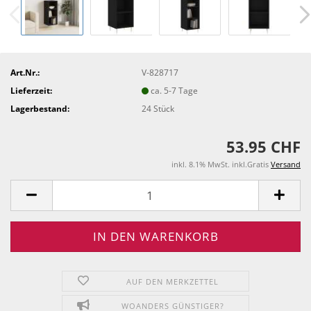
Art.Nr.:
V-828717
Lieferzeit:
ca. 5-7 Tage
Lagerbestand:
24
Stück
53.95 CHF
inkl. 8.1% MwSt. inkl.Gratis
Versand
AUF DEN MERKZETTEL
WOANDERS GÜNSTIGER?