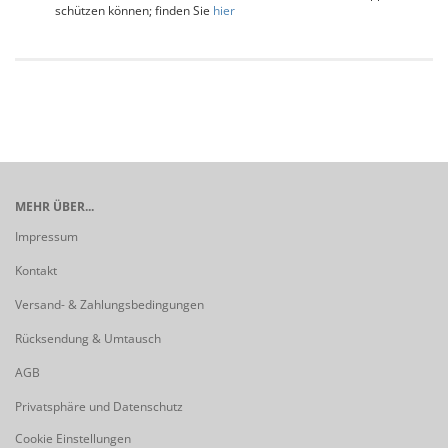
schützen können; finden Sie
hier
MEHR ÜBER...
Impressum
Kontakt
Versand- & Zahlungsbedingungen
Rücksendung & Umtausch
AGB
Privatsphäre und Datenschutz
Cookie Einstellungen