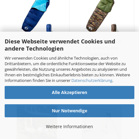
Diese Webseite verwendet Cookies und
Mumienschlafsack
Mumienschlafsack
andere Technologien
für Erwachsene
für Erwachsene
Camping 3
Camping 3
Wir verwenden Cookies und ähnliche Technologien, auch von
Jahreszeiten
Jahreszeiten
Drittanbietern, um die ordentliche Funktionsweise der Website zu
gewährleisten, die Nutzung unseres Angebotes zu analysieren und
51.95 CHF
51.95 CHF
Ihnen ein bestmögliches Einkaufserlebnis bieten zu können. Weitere
Informationen finden Sie in unserer
Datenschutzerklärung
.
Alle Akzeptieren
Nur Notwendige
Weitere Informationen