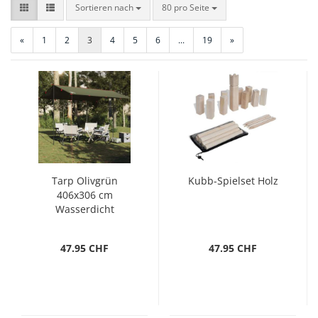
Sortieren nach
pro Seite
Sortieren nach
80 pro Seite
«
1
2
3
4
5
6
...
19
»
Tarp Olivgrün
Kubb-Spielset Holz
406x306 cm
Wasserdicht
47.95 CHF
47.95 CHF