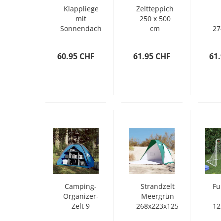
Klappliege
Zeltteppich
mit
250 x 500
Sonnendach
cm
27
Grau
Anthrazit
Aluminium
60.95 CHF
61.95 CHF
61
Camping-
Strandzelt
Fu
Organizer-
Meergrün
Zelt 9
268x223x125
12
Fächer Blau
cm 185T
c