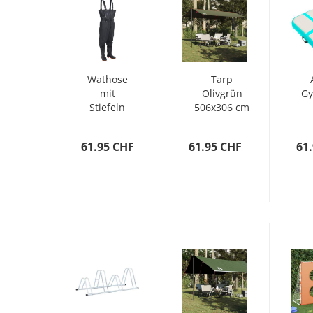
Wathose
Tarp
mit
Olivgrün
Gy
Stiefeln
506x306 cm
und
Wasserdicht
6
Gürtel
61.95 CHF
61.95 CHF
61
Schwarz
Größe 38