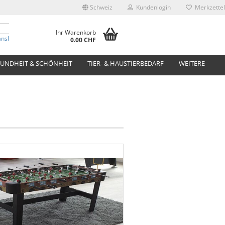
Schweiz
Kundenlogin
Merkzettel
Ihr Warenkorb
anslate
0.00 CHF
UNDHEIT & SCHÖNHEIT
TIER- & HAUSTIERBEDARF
WEITERE