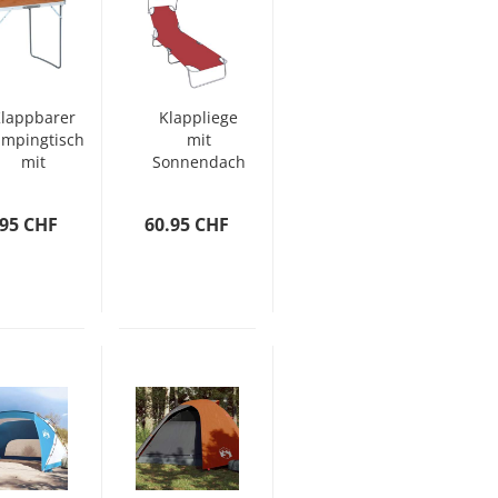
lappbarer
Klappliege
mpingtisch
mit
mit
Sonnendach
tallrahmen
Rot
80 x 60 cm
Aluminium
.95 CHF
60.95 CHF