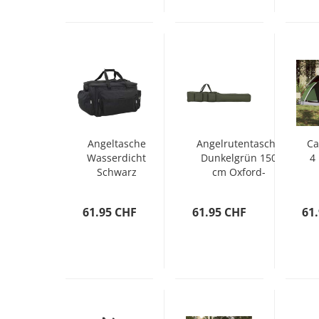
Angeltasche
Angelrutentasche
Ca
Wasserdicht
Dunkelgrün 150
4
Schwarz
cm Oxford-
Oxford-
Gewebe
Wa
Gewebe
61.95 CHF
61.95 CHF
61