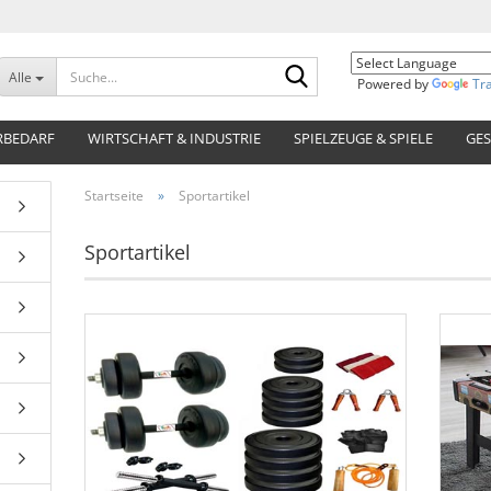
Suche...
Alle
Powered by
Tr
RBEDARF
WIRTSCHAFT & INDUSTRIE
SPIELZEUGE & SPIELE
GES
Startseite
»
Sportartikel
Sportartikel