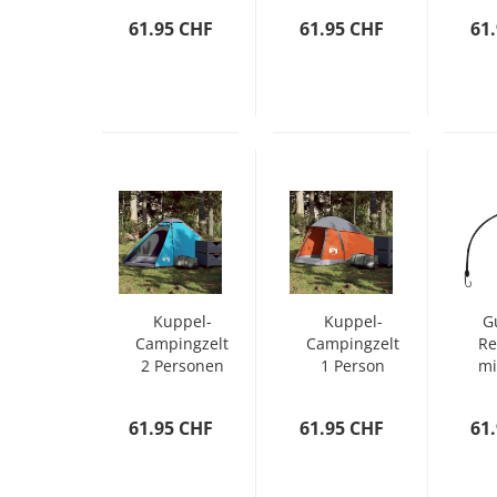
Wasserdicht
Polyester
61.95 CHF
61.95 CHF
61
Kuppel-
Kuppel-
G
Campingzelt
Campingzelt
Re
2 Personen
1 Person
mi
Blau
Grau und
S
Wasserdicht
Orange
61.95 CHF
61.95 CHF
61
Wasserdicht