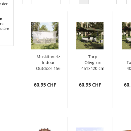
b der
en
rt:
stüre
Moskitonetz
Tarp
Indoor
Olivgrün
T
Outdoor 156
451x420 cm
4
Mesh Weiß
Wasserdicht
Wa
300x300x250
60.95 CHF
60.95 CHF
60
cm