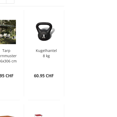
Tarp
Kugelhantel
arnmuster
8 kg
06x306 cm
sserdicht
.95 CHF
60.95 CHF