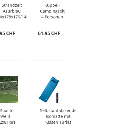
Strandzelt
Kuppel-
Azurblau
Campingzelt
4x178x170/148
4 Personen
cm 185T
Grau und
Polyester
Orange
.95 CHF
61.95 CHF
Wasserdicht
ßballtor
Selbstaufblasende
Weiß
Isomatte mit
2x81x81
Kissen Türkis
m Stahl