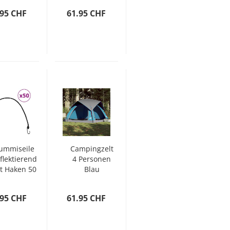
.95 CHF
61.95 CHF
ummiseile
Campingzelt
flektierend
4 Personen
t Haken 50
Blau
tk. 88 cm
Wasserdicht
.95 CHF
61.95 CHF