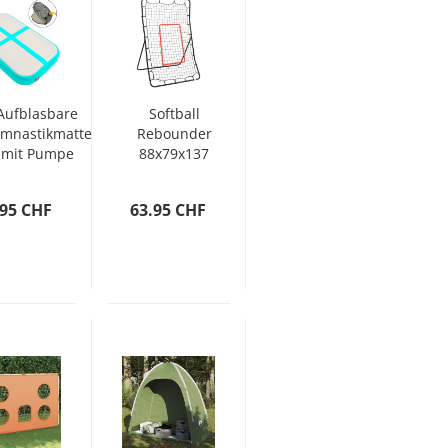
Aufblasbare
Softball
mnastikmatte
Rebounder
mit Pumpe
88x79x137
0x100x10 cm
cm Stahl
PVC Grün
.95 CHF
63.95 CHF