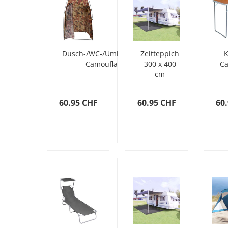
Dusch-/WC-/Umkleidezelt
Zeltteppich
K
Camouflage
300 x 400
Ca
cm
Anthrazit
Me
60.95 CHF
60.95 CHF
60