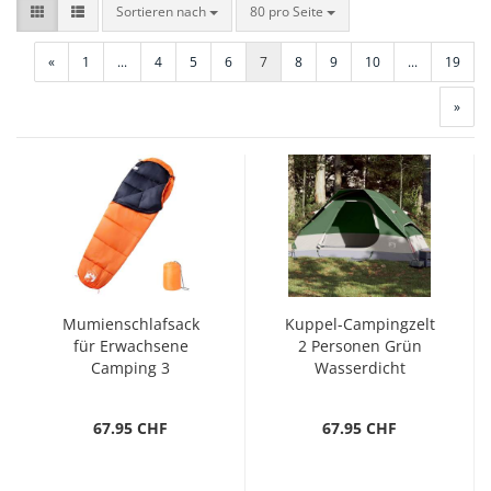
Sortieren nach
pro Seite
Sortieren nach
80 pro Seite
«
1
...
4
5
6
7
8
9
10
...
19
»
Mumienschlafsack
Kuppel-Campingzelt
für Erwachsene
2 Personen Grün
Camping 3
Wasserdicht
Jahreszeiten
67.95 CHF
67.95 CHF