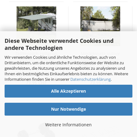
Diese Webseite verwendet Cookies und
andere Technologien
Zeltteppich Hellgrün
Moskitonetz Indoor
Wir verwenden Cookies und ähnliche Technologien, auch von
300x500 cm HDPE
Outdoor 156 Mesh
Drittanbietern, um die ordentliche Funktionsweise der Website zu
Schwarz 300x300x250
gewährleisten, die Nutzung unseres Angebotes zu analysieren und
cm
Ihnen ein bestmögliches Einkaufserlebnis bieten zu können. Weitere
Informationen finden Sie in unserer
Datenschutzerklärung
.
73.95 CHF
73.95 CHF
Alle Akzeptieren
Nur Notwendige
Weitere Informationen