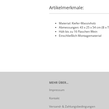
Artikelmerkmale:
Material: Kiefer-Massivholz
Abmessungen: 43 x 25 x 54 cm (B x T
Hält bis zu 16 Flaschen Wein
Einschließlich Montagematerial
MEHR ÜBER...
Impressum
Kontakt
Versand- & Zahlungsbedingungen