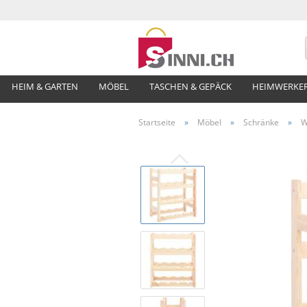
HEIM & GARTEN
MÖBEL
TASCHEN & GEPÄCK
HEIMWERKE
Startseite
»
Möbel
»
Schränke
»
W