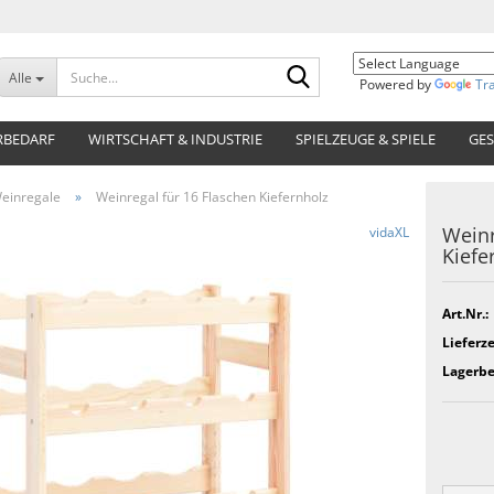
Suche...
Alle
Powered by
Tr
RBEDARF
WIRTSCHAFT & INDUSTRIE
SPIELZEUGE & SPIELE
GES
einregale
»
Weinregal für 16 Flaschen Kiefernholz
Weinr
vidaXL
Kiefe
Art.Nr.:
Lieferze
Lagerbe