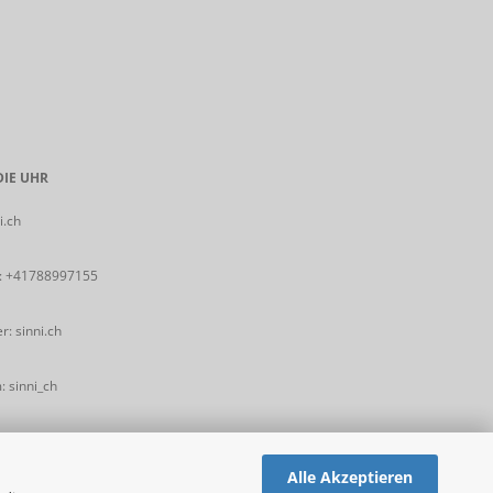
IE UHR
i.ch
:
+41788997155
: sinni.ch
 sinni_ch
Alle Akzeptieren