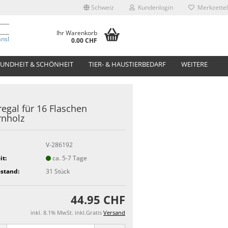
Schweiz
Kundenlogin
Merkzettel
Ihr Warenkorb
anslate
0.00 CHF
UNDHEIT & SCHÖNHEIT
TIER- & HAUSTIERBEDARF
WEITERE
egal für 16 Flaschen
rnholz
V-286192
it:
ca. 5-7 Tage
stand:
31
Stück
44.95 CHF
inkl. 8.1% MwSt. inkl.Gratis
Versand