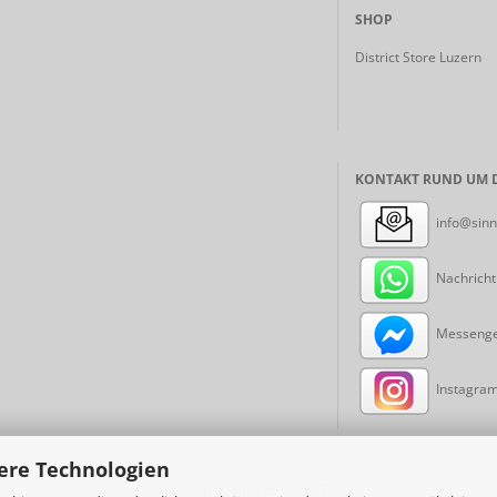
SHOP
District Store Luzern
KONTAKT RUND UM D
info@sinn
Nachricht
Messenger
Instagram:
ere Technologien
Online-Shop
by sinni.ch © 2017-2026