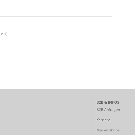
 x H)
B2B & INFOS
B2B Anfragen
Karriere
Markenshops