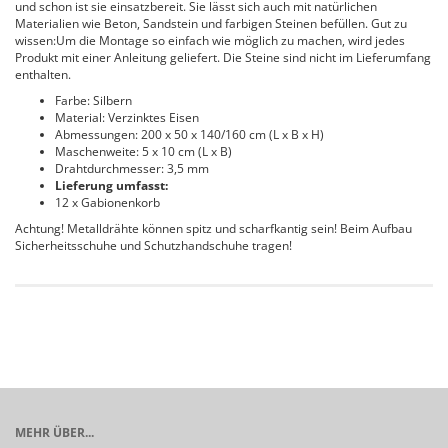
und schon ist sie einsatzbereit. Sie lässt sich auch mit natürlichen
Materialien wie Beton, Sandstein und farbigen Steinen befüllen. Gut zu
wissen:Um die Montage so einfach wie möglich zu machen, wird jedes
Produkt mit einer Anleitung geliefert. Die Steine sind nicht im Lieferumfang
enthalten.
Farbe: Silbern
Material: Verzinktes Eisen
Abmessungen: 200 x 50 x 140/160 cm (L x B x H)
Maschenweite: 5 x 10 cm (L x B)
Drahtdurchmesser: 3,5 mm
Lieferung umfasst:
12 x Gabionenkorb
Achtung! Metalldrähte können spitz und scharfkantig sein! Beim Aufbau
Sicherheitsschuhe und Schutzhandschuhe tragen!
MEHR ÜBER...