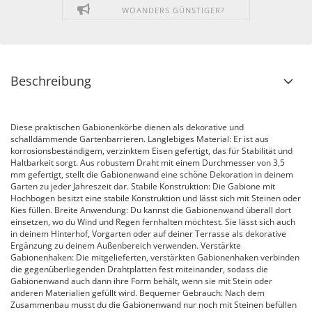
WOANDERS GÜNSTIGER?
Beschreibung
Diese praktischen Gabionenkörbe dienen als dekorative und
schalldämmende Gartenbarrieren. Langlebiges Material: Er ist aus
korrosionsbeständigem, verzinktem Eisen gefertigt, das für Stabilität und
Haltbarkeit sorgt. Aus robustem Draht mit einem Durchmesser von 3,5
mm gefertigt, stellt die Gabionenwand eine schöne Dekoration in deinem
Garten zu jeder Jahreszeit dar. Stabile Konstruktion: Die Gabione mit
Hochbogen besitzt eine stabile Konstruktion und lässt sich mit Steinen oder
Kies füllen. Breite Anwendung: Du kannst die Gabionenwand überall dort
einsetzen, wo du Wind und Regen fernhalten möchtest. Sie lässt sich auch
in deinem Hinterhof, Vorgarten oder auf deiner Terrasse als dekorative
Ergänzung zu deinem Außenbereich verwenden. Verstärkte
Gabionenhaken: Die mitgelieferten, verstärkten Gabionenhaken verbinden
die gegenüberliegenden Drahtplatten fest miteinander, sodass die
Gabionenwand auch dann ihre Form behält, wenn sie mit Stein oder
anderen Materialien gefüllt wird. Bequemer Gebrauch: Nach dem
Zusammenbau musst du die Gabionenwand nur noch mit Steinen befüllen