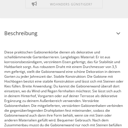
WOANDERS GÜNSTIGER?
Beschreibung
Diese praktischen Gabionenkörbe dienen als dekorative und
schalldämmende Gartenbarrieren. Langlebiges Material: Er ist aus
korrosionsbeständigem, verzinktem Eisen gefertigt, das für Stabilität und
Haltbarkeit sorgt. Aus robustem Draht mit einem Durchmesser von 3,5
mm gefertigt, stellt die Gabionenwand eine schöne Dekoration in deinem
Garten zu jeder Jahreszeit dar. Stabile Konstruktion: Die Gabione mit
Hochbogen besitzt eine stabile Konstruktion und lässt sich mit Steinen oder
Kies füllen. Breite Anwendung: Du kannst die Gabionenwand überall dort
einsetzen, wo du Wind und Regen fernhalten möchtest. Sie lässt sich auch
in deinem Hinterhof, Vorgarten oder auf deiner Terrasse als dekorative
Ergänzung zu deinem Außenbereich verwenden. Verstärkte
Gabionenhaken: Die mitgelieferten, verstärkten Gabionenhaken verbinden
die gegenüberliegenden Drahtplatten fest miteinander, sodass die
Gabionenwand auch dann ihre Form behält, wenn sie mit Stein oder
anderen Materialien gefüllt wird. Bequemer Gebrauch: Nach dem
Zusammenbau musst du die Gabionenwand nur noch mit Steinen befüllen