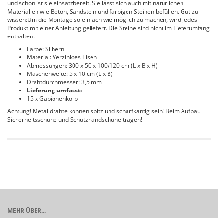
und schon ist sie einsatzbereit. Sie lässt sich auch mit natürlichen
Materialien wie Beton, Sandstein und farbigen Steinen befüllen. Gut zu
wissen:Um die Montage so einfach wie möglich zu machen, wird jedes
Produkt mit einer Anleitung geliefert. Die Steine sind nicht im Lieferumfang
enthalten.
Farbe: Silbern
Material: Verzinktes Eisen
Abmessungen: 300 x 50 x 100/120 cm (L x B x H)
Maschenweite: 5 x 10 cm (L x B)
Drahtdurchmesser: 3,5 mm
Lieferung umfasst:
15 x Gabionenkorb
Achtung! Metalldrähte können spitz und scharfkantig sein! Beim Aufbau
Sicherheitsschuhe und Schutzhandschuhe tragen!
MEHR ÜBER...