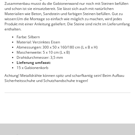
Zusammenbau musst du die Gabionenwand nur noch mit Steinen befüllen
und schon ist sie einsatzbereit. Sie lässt sich auch mit natürlichen
Materialien wie Beton, Sandstein und farbigen Steinen befüllen. Gut zu
wissen:Um die Montage so einfach wie möglich zu machen, wird jedes
Produkt mit einer Anleitung geliefert. Die Steine sind nicht im Lieferumfang
enthalten.
Farbe: Silbern
Material: Verzinktes Eisen
Abmessungen: 300 x 50 x 160/180 cm (L x B x H)
Maschenweite: 5 x 10 cm (L x B)
Drahtdurchmesser: 3,5 mm
Lieferung umfasst:
15 x Gabionenkorb
Achtung! Metalldrähte können spitz und scharfkantig sein! Beim Aufbau
Sicherheitsschuhe und Schutzhandschuhe tragen!