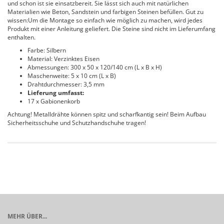
und schon ist sie einsatzbereit. Sie lässt sich auch mit natürlichen
Materialien wie Beton, Sandstein und farbigen Steinen befüllen. Gut zu
wissen:Um die Montage so einfach wie möglich zu machen, wird jedes
Produkt mit einer Anleitung geliefert. Die Steine sind nicht im Lieferumfang
enthalten.
Farbe: Silbern
Material: Verzinktes Eisen
Abmessungen: 300 x 50 x 120/140 cm (L x B x H)
Maschenweite: 5 x 10 cm (L x B)
Drahtdurchmesser: 3,5 mm
Lieferung umfasst:
17 x Gabionenkorb
Achtung! Metalldrähte können spitz und scharfkantig sein! Beim Aufbau
Sicherheitsschuhe und Schutzhandschuhe tragen!
MEHR ÜBER...