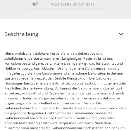
WOANDERS GÜNSTIGER?
Beschreibung
Diese praktischen Gabionenkörbe dienen als dekorative und
schalldämmende Gartenbarrieren. Langlebiges Material: Er ist aus
korrosionsbeständigem, verzinktem Eisen gefertigt, das für Stabilität und
Haltbarkeit sorgt. Aus robustem Draht mit einem Durchmesser von 3,5
mm gefertigt, stellt die Gabionenwand eine schöne Dekoration in deinem
Garten zu jeder Jahreszeit dar. Stabile Konstruktion: Die Gabione mit
Hochbogen besitzt eine stabile Konstruktion und lässt sich mit Steinen oder
Kies füllen. Breite Anwendung: Du kannst die Gabionenwand überall dort
einsetzen, wo du Wind und Regen fernhalten möchtest. Sie lässt sich auch
in deinem Hinterhof, Vorgarten oder auf deiner Terrasse als dekorative
Ergänzung zu deinem Außenbereich verwenden. Verstärkte
Gabionenhaken: Die mitgelieferten, verstärkten Gabionenhaken verbinden
die gegenüberliegenden Drahtplatten fest miteinander, sodass die
Gabionenwand auch dann ihre Form behält, wenn sie mit Stein oder
anderen Materialien gefüllt wird. Bequemer Gebrauch: Nach dem
Zusammenbau musst du die Gabionenwand nur noch mit Steinen befüllen