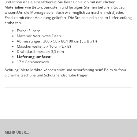
und schon ist sie einsatzbereit. Sie lässt sich auch mit natürlichen
Materialien wie Beton, Sandstein und farbigen Steinen befüllen. Gut zu
wissen:Um die Montage so einfach wie möglich zu machen, wird jedes
Produkt mit einer Anleitung geliefert. Die Steine sind nicht im Lieferumfang
enthalten.
Farbe: Silbern
Material: Verzinktes Eisen
Abmessungen: 300 x 50 x 80/100 cm (L x B x H)
Maschenweite: 5 x 10 cm (L x B)
Drahtdurchmesser: 3,5 mm
Lieferung umfasst:
17 x Gabionenkorb
Achtung! Metalldrähte können spitz und scharfkantig sein! Beim Aufbau
Sicherheitsschuhe und Schutzhandschuhe tragen!
MEHR ÜBER...