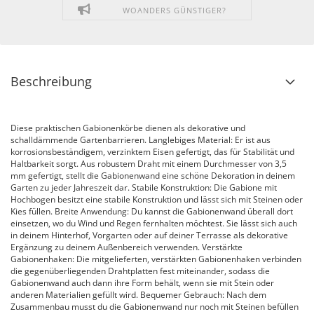
WOANDERS GÜNSTIGER?
Beschreibung
Diese praktischen Gabionenkörbe dienen als dekorative und
schalldämmende Gartenbarrieren. Langlebiges Material: Er ist aus
korrosionsbeständigem, verzinktem Eisen gefertigt, das für Stabilität und
Haltbarkeit sorgt. Aus robustem Draht mit einem Durchmesser von 3,5
mm gefertigt, stellt die Gabionenwand eine schöne Dekoration in deinem
Garten zu jeder Jahreszeit dar. Stabile Konstruktion: Die Gabione mit
Hochbogen besitzt eine stabile Konstruktion und lässt sich mit Steinen oder
Kies füllen. Breite Anwendung: Du kannst die Gabionenwand überall dort
einsetzen, wo du Wind und Regen fernhalten möchtest. Sie lässt sich auch
in deinem Hinterhof, Vorgarten oder auf deiner Terrasse als dekorative
Ergänzung zu deinem Außenbereich verwenden. Verstärkte
Gabionenhaken: Die mitgelieferten, verstärkten Gabionenhaken verbinden
die gegenüberliegenden Drahtplatten fest miteinander, sodass die
Gabionenwand auch dann ihre Form behält, wenn sie mit Stein oder
anderen Materialien gefüllt wird. Bequemer Gebrauch: Nach dem
Zusammenbau musst du die Gabionenwand nur noch mit Steinen befüllen