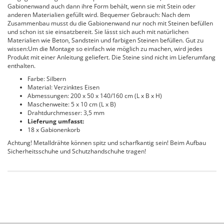
Gabionenwand auch dann ihre Form behält, wenn sie mit Stein oder
anderen Materialien gefüllt wird. Bequemer Gebrauch: Nach dem
Zusammenbau musst du die Gabionenwand nur noch mit Steinen befüllen
und schon ist sie einsatzbereit. Sie lässt sich auch mit natürlichen
Materialien wie Beton, Sandstein und farbigen Steinen befüllen. Gut zu
wissen:Um die Montage so einfach wie möglich zu machen, wird jedes
Produkt mit einer Anleitung geliefert. Die Steine sind nicht im Lieferumfang
enthalten.
Farbe: Silbern
Material: Verzinktes Eisen
Abmessungen: 200 x 50 x 140/160 cm (L x B x H)
Maschenweite: 5 x 10 cm (L x B)
Drahtdurchmesser: 3,5 mm
Lieferung umfasst:
18 x Gabionenkorb
Achtung! Metalldrähte können spitz und scharfkantig sein! Beim Aufbau
Sicherheitsschuhe und Schutzhandschuhe tragen!