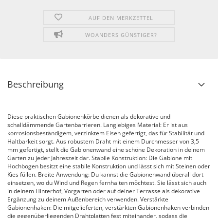
AUF DEN MERKZETTEL
WOANDERS GÜNSTIGER?
Beschreibung
Diese praktischen Gabionenkörbe dienen als dekorative und
schalldämmende Gartenbarrieren. Langlebiges Material: Er ist aus
korrosionsbeständigem, verzinktem Eisen gefertigt, das für Stabilität und
Haltbarkeit sorgt. Aus robustem Draht mit einem Durchmesser von 3,5
mm gefertigt, stellt die Gabionenwand eine schöne Dekoration in deinem
Garten zu jeder Jahreszeit dar. Stabile Konstruktion: Die Gabione mit
Hochbogen besitzt eine stabile Konstruktion und lässt sich mit Steinen oder
Kies füllen. Breite Anwendung: Du kannst die Gabionenwand überall dort
einsetzen, wo du Wind und Regen fernhalten möchtest. Sie lässt sich auch
in deinem Hinterhof, Vorgarten oder auf deiner Terrasse als dekorative
Ergänzung zu deinem Außenbereich verwenden. Verstärkte
Gabionenhaken: Die mitgelieferten, verstärkten Gabionenhaken verbinden
die gegenüberliegenden Drahtplatten fest miteinander, sodass die