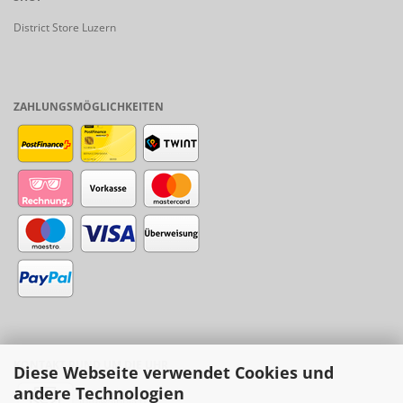
District Store Luzern
ZAHLUNGSMÖGLICHKEITEN
KONTAKT RUND UM DIE UHR
Diese Webseite verwendet Cookies und
andere Technologien
info@sinni.ch