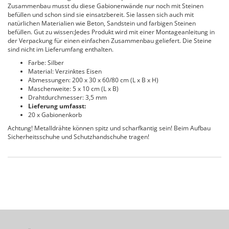
Zusammenbau musst du diese Gabionenwände nur noch mit Steinen
befüllen und schon sind sie einsatzbereit. Sie lassen sich auch mit
natürlichen Materialien wie Beton, Sandstein und farbigen Steinen
befüllen. Gut zu wissen:Jedes Produkt wird mit einer Montageanleitung in
der Verpackung für einen einfachen Zusammenbau geliefert. Die Steine
sind nicht im Lieferumfang enthalten.
Farbe: Silber
Material: Verzinktes Eisen
Abmessungen: 200 x 30 x 60/80 cm (L x B x H)
Maschenweite: 5 x 10 cm (L x B)
Drahtdurchmesser: 3,5 mm
Lieferung umfasst:
20 x Gabionenkorb
Achtung! Metalldrähte können spitz und scharfkantig sein! Beim Aufbau
Sicherheitsschuhe und Schutzhandschuhe tragen!