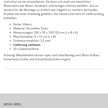
und schon ist sie einsatzbereit. Sie lässt sich auch mit natürlichen
Materialien wie Beton, Sandstein und farbigen Steinen befüllen. Gut zu
wissen:Um die Montage so einfach wie möglich zu machen, wird jedes
Produkt mit einer Anleitung geliefert. Die Steine sind nicht im Lieferumfang
enthalten.
Farbe: Silbern
Material: Verzinktes Eisen
Abmessungen: 200 x 50 x 100/120 cm (L x B x H)
Maschenweite: 5 x 10 cm (L x B)
Drahtdurchmesser: 3,5 mm
Lieferung umfasst:
25 x Gabionenkorb
Achtung! Metalldrähte können spitz und scharfkantig sein! Beim Aufbau
Sicherheitsschuhe und Schutzhandschuhe tragen!
MEHR ÜBER...