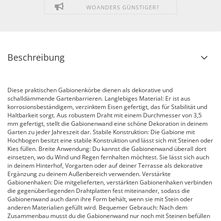
WOANDERS GÜNSTIGER?
Beschreibung
Diese praktischen Gabionenkörbe dienen als dekorative und
schalldämmende Gartenbarrieren. Langlebiges Material: Er ist aus
korrosionsbeständigem, verzinktem Eisen gefertigt, das für Stabilität und
Haltbarkeit sorgt. Aus robustem Draht mit einem Durchmesser von 3,5
mm gefertigt, stellt die Gabionenwand eine schöne Dekoration in deinem
Garten zu jeder Jahreszeit dar. Stabile Konstruktion: Die Gabione mit
Hochbogen besitzt eine stabile Konstruktion und lässt sich mit Steinen oder
Kies füllen. Breite Anwendung: Du kannst die Gabionenwand überall dort
einsetzen, wo du Wind und Regen fernhalten möchtest. Sie lässt sich auch
in deinem Hinterhof, Vorgarten oder auf deiner Terrasse als dekorative
Ergänzung zu deinem Außenbereich verwenden. Verstärkte
Gabionenhaken: Die mitgelieferten, verstärkten Gabionenhaken verbinden
die gegenüberliegenden Drahtplatten fest miteinander, sodass die
Gabionenwand auch dann ihre Form behält, wenn sie mit Stein oder
anderen Materialien gefüllt wird. Bequemer Gebrauch: Nach dem
Zusammenbau musst du die Gabionenwand nur noch mit Steinen befüllen