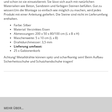
und schon ist sie einsatzbereit. Sie lässt sich auch mit natürlichen
Materialien wie Beton, Sandstein und farbigen Steinen befüllen. Gut zu
wissen:Um die Montage so einfach wie möglich zu machen, wird jedes
Produkt mit einer Anleitung geliefert. Die Steine sind nicht im Lieferumfang
enthalten.
Farbe: Silber
Material: Verzinktes Eisen
Abmessungen: 200 x 50 x 80/100 cm (L x B x H)
Maschenweite: 5 x 10 cm (L x B)
Drahtdurchmesser: 3,5 mm
Lieferung umfasst:
25 x Gabionenkorb
Achtung! Metalldrähte können spitz und scharfkantig sein! Beim Aufbau
Sicherheitsschuhe und Schutzhandschuhe tragen!
MEHR ÜBER...