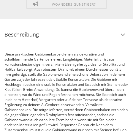
WOANDERS GÜNSTIGER?
Beschreibung
Diese praktischen Gabionenkörbe dienen als dekorative und
schalldämmende Gartenbarrieren. Langlebiges Material: Er ist aus
korrosionsbeständigem, verzinktem Eisen gefertigt, das für Stabilität und
Haltbarkeit sorgt. Aus robustem Draht mit einem Durchmesser von 3,5
mm gefertigt, stellt die Gabionenwand eine schöne Dekoration in deinem
Garten zu jeder Jahreszeit dar. Stabile Konstruktion: Die Gabione mit
Hochbogen besitzt eine stabile Konstruktion und lässt sich mit Steinen oder
Kies füllen. Breite Anwendung: Du kannst die Gabionenwand überall dort
einsetzen, wo du Wind und Regen fernhalten möchtest. Sie lässt sich auch
in deinem Hinterhof, Vorgarten oder auf deiner Terrasse als dekorative
Ergänzung zu deinem Außenbereich verwenden. Verstärkte
Gabionenhaken: Die mitgelieferten, verstärkten Gabionenhaken verbinden
die gegenüberliegenden Drahtplatten fest miteinander, sodass die
Gabionenwand auch dann ihre Form behält, wenn sie mit Stein oder
anderen Materialien gefüllt wird. Bequemer Gebrauch: Nach dem
Zusammenbau musst du die Gabionenwand nur noch mit Steinen befüllen