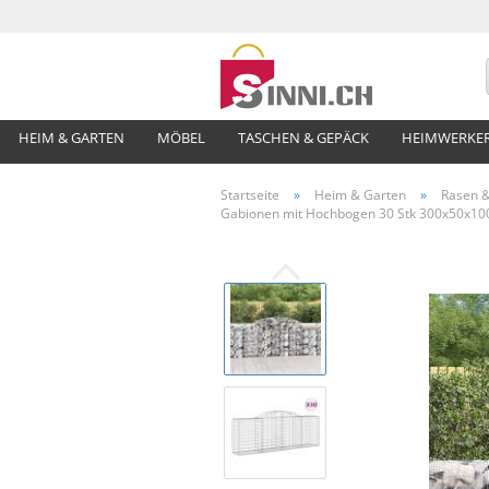
HEIM & GARTEN
MÖBEL
TASCHEN & GEPÄCK
HEIMWERKE
Startseite
»
Heim & Garten
»
Rasen &
Gabionen mit Hochbogen 30 Stk 300x50x100