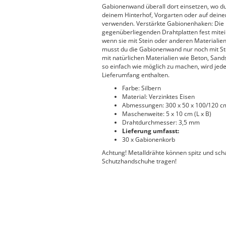
Gabionenwand überall dort einsetzen, wo du 
deinem Hinterhof, Vorgarten oder auf dein
verwenden. Verstärkte Gabionenhaken: Die 
gegenüberliegenden Drahtplatten fest mite
wenn sie mit Stein oder anderen Material
musst du die Gabionenwand nur noch mit Stein
mit natürlichen Materialien wie Beton, Sand
so einfach wie möglich zu machen, wird jedes
Lieferumfang enthalten.
Farbe: Silbern
Material: Verzinktes Eisen
Abmessungen: 300 x 50 x 100/120 cm 
Maschenweite: 5 x 10 cm (L x B)
Drahtdurchmesser: 3,5 mm
Lieferung umfasst:
30 x Gabionenkorb
Achtung! Metalldrähte können spitz und sch
Schutzhandschuhe tragen!