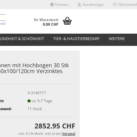
Schweiz
Kundenlogin
Merkzettel
Ihr Warenkorb
anslate
0.00 CHF
UNDHEIT & SCHÖNHEIT
TIER- & HAUSTIERBEDARF
WEITERE
nen mit Hochbogen 30 Stk
0x100/120cm Verzinktes
V-3146717
it:
ca. 5-7 Tage
stand:
11
Stück
2852.95 CHF
inkl. 8.1% MwSt. inkl.Gratis
Versand