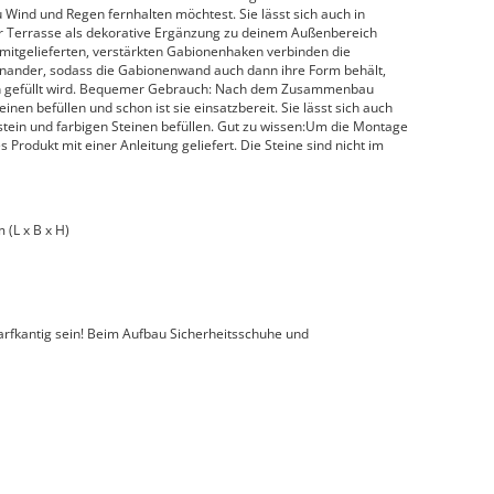
Wind und Regen fernhalten möchtest. Sie lässt sich auch in
er Terrasse als dekorative Ergänzung zu deinem Außenbereich
mitgelieferten, verstärkten Gabionenhaken verbinden die
inander, sodass die Gabionenwand auch dann ihre Form behält,
ien gefüllt wird. Bequemer Gebrauch: Nach dem Zusammenbau
en befüllen und schon ist sie einsatzbereit. Sie lässt sich auch
stein und farbigen Steinen befüllen. Gut zu wissen:Um die Montage
 Produkt mit einer Anleitung geliefert. Die Steine sind nicht im
(L x B x H)
arfkantig sein! Beim Aufbau Sicherheitsschuhe und