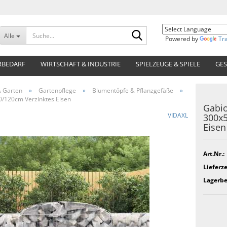
Suche...
Alle
Powered by
Tr
RBEDARF
WIRTSCHAFT & INDUSTRIE
SPIELZEUGE & SPIELE
GES
 Garten
»
Gartenpflege
»
Blumentöpfe & Pflanzgefäße
»
/120cm Verzinktes Eisen
Gabio
VIDAXL
300x5
Eisen
Art.Nr.:
Lieferze
Lagerbe