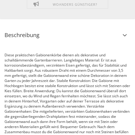
WOANDERS GÜNSTIGER?
Beschreibung
Diese praktischen Gabionenkörbe dienen als dekorative und
schalldämmende Gartenbarrieren. Langlebiges Material: Er ist aus
korrosionsbeständigem, verzinktem Eisen gefertigt, das für Stabilität und
Haltbarkeit sorgt. Aus robustem Draht mit einem Durchmesser von 3,5
mm gefertigt, stellt die Gabionenwand eine schöne Dekoration in deinem
Garten zu jeder Jahreszeit dar. Stabile Konstruktion: Die Gabione mit
Hochbogen besitzt eine stabile Konstruktion und lässt sich mit Steinen oder
Kies füllen. Breite Anwendung: Du kannst die Gabionenwand überall dort
einsetzen, wo du Wind und Regen fernhalten möchtest. Sie lässt sich auch
in deinem Hinterhof, Vorgarten oder auf deiner Terrasse als dekorative
Ergänzung zu deinem Außenbereich verwenden. Verstärkte
Gabionenhaken: Die mitgelieferten, verstärkten Gabionenhaken verbinden
die gegenüberliegenden Drahtplatten fest miteinander, sodass die
Gabionenwand auch dann ihre Form behält, wenn sie mit Stein oder
anderen Materialien gefüllt wird. Bequemer Gebrauch: Nach dem
Zusammenbau musst du die Gabionenwand nur noch mit Steinen befüllen