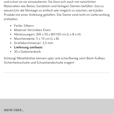
und schon ist sie einsatzbereit. Sie lässt sich auch mit natürlichen
Materialien wie Beton, Sandstein und farbigen Steinen befüllen. Gut zu
wissen:Um die Montage so einfach wie möglich zu machen, wird jedes
Produkt mit einer Anleitung geliefert. Die Steine sind nicht im Lieferumfang
enthalten.
Farbe: Silbern
Material: Verzinktes Eisen
Abmessungen: 300 x 50 x 80/100 cm (L x B x H)
Maschenweite: 5 x 10 cm (L x B)
Drahtdurchmesser: 3,5 mm
Lieferung umfasst:
30 x Gabionenkorb
Achtung! Metalldrähte können spitz und scharfkantig sein! Beim Aufbau
Sicherheitsschuhe und Schutzhandschuhe tragen!
MEHR ÜBER...