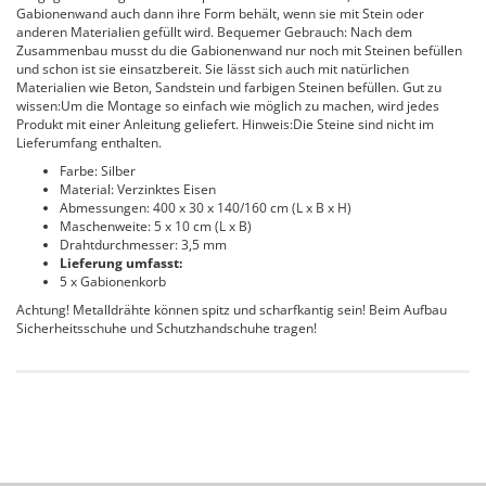
Gabionenwand auch dann ihre Form behält, wenn sie mit Stein oder
anderen Materialien gefüllt wird. Bequemer Gebrauch: Nach dem
Zusammenbau musst du die Gabionenwand nur noch mit Steinen befüllen
und schon ist sie einsatzbereit. Sie lässt sich auch mit natürlichen
Materialien wie Beton, Sandstein und farbigen Steinen befüllen. Gut zu
wissen:Um die Montage so einfach wie möglich zu machen, wird jedes
Produkt mit einer Anleitung geliefert. Hinweis:Die Steine sind nicht im
Lieferumfang enthalten.
Farbe: Silber
Material: Verzinktes Eisen
Abmessungen: 400 x 30 x 140/160 cm (L x B x H)
Maschenweite: 5 x 10 cm (L x B)
Drahtdurchmesser: 3,5 mm
Lieferung umfasst:
5 x Gabionenkorb
Achtung! Metalldrähte können spitz und scharfkantig sein! Beim Aufbau
Sicherheitsschuhe und Schutzhandschuhe tragen!