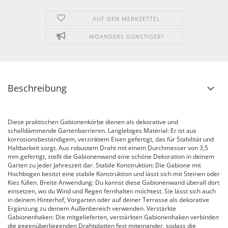
AUF DEN MERKZETTEL
WOANDERS GÜNSTIGER?
Beschreibung
Diese praktischen Gabionenkörbe dienen als dekorative und
schalldämmende Gartenbarrieren. Langlebiges Material: Er ist aus
korrosionsbeständigem, verzinktem Eisen gefertigt, das für Stabilität und
Haltbarkeit sorgt. Aus robustem Draht mit einem Durchmesser von 3,5
mm gefertigt, stellt die Gabionenwand eine schöne Dekoration in deinem
Garten zu jeder Jahreszeit dar. Stabile Konstruktion: Die Gabione mit
Hochbogen besitzt eine stabile Konstruktion und lässt sich mit Steinen oder
Kies füllen. Breite Anwendung: Du kannst diese Gabionenwand überall dort
einsetzen, wo du Wind und Regen fernhalten möchtest. Sie lässt sich auch
in deinem Hinterhof, Vorgarten oder auf deiner Terrasse als dekorative
Ergänzung zu deinem Außenbereich verwenden. Verstärkte
Gabionenhaken: Die mitgelieferten, verstärkten Gabionenhaken verbinden
die gegenüberliegenden Drahtplatten fest miteinander, sodass die