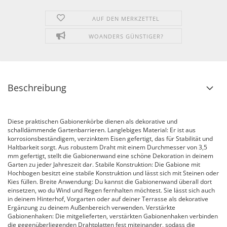
AUF DEN MERKZETTEL
WOANDERS GÜNSTIGER?
Beschreibung
Diese praktischen Gabionenkörbe dienen als dekorative und
schalldämmende Gartenbarrieren. Langlebiges Material: Er ist aus
korrosionsbeständigem, verzinktem Eisen gefertigt, das für Stabilität und
Haltbarkeit sorgt. Aus robustem Draht mit einem Durchmesser von 3,5
mm gefertigt, stellt die Gabionenwand eine schöne Dekoration in deinem
Garten zu jeder Jahreszeit dar. Stabile Konstruktion: Die Gabione mit
Hochbogen besitzt eine stabile Konstruktion und lässt sich mit Steinen oder
Kies füllen. Breite Anwendung: Du kannst die Gabionenwand überall dort
einsetzen, wo du Wind und Regen fernhalten möchtest. Sie lässt sich auch
in deinem Hinterhof, Vorgarten oder auf deiner Terrasse als dekorative
Ergänzung zu deinem Außenbereich verwenden. Verstärkte
Gabionenhaken: Die mitgelieferten, verstärkten Gabionenhaken verbinden
die gegenüberliegenden Drahtplatten fest miteinander, sodass die