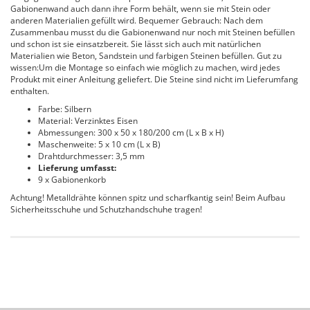
Gabionenwand auch dann ihre Form behält, wenn sie mit Stein oder
anderen Materialien gefüllt wird. Bequemer Gebrauch: Nach dem
Zusammenbau musst du die Gabionenwand nur noch mit Steinen befüllen
und schon ist sie einsatzbereit. Sie lässt sich auch mit natürlichen
Materialien wie Beton, Sandstein und farbigen Steinen befüllen. Gut zu
wissen:Um die Montage so einfach wie möglich zu machen, wird jedes
Produkt mit einer Anleitung geliefert. Die Steine sind nicht im Lieferumfang
enthalten.
Farbe: Silbern
Material: Verzinktes Eisen
Abmessungen: 300 x 50 x 180/200 cm (L x B x H)
Maschenweite: 5 x 10 cm (L x B)
Drahtdurchmesser: 3,5 mm
Lieferung umfasst:
9 x Gabionenkorb
Achtung! Metalldrähte können spitz und scharfkantig sein! Beim Aufbau
Sicherheitsschuhe und Schutzhandschuhe tragen!