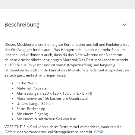
Beschreibung
Dieses Moskitonetz stellt eine gute Kombination aus Stil und Funktionalität
dar.Großzügiger Innenraum: Das Hängemodell bietet viel mehr Platz im
Inneren und verhindert auch, dass du das Netz während der Nacht mit
deinem Arm berührst.Langlebiges Material: Das Bett-Moskitonetz besteht
zu 100 % aus Polyester und ist somit strapazierfähig und langlebig
ist.Benutzerfreundlich: Du kannst das Moskitonetz jederzeit auspacken, da
es sich ganz einfach anbringen lässt.
Farbe: Weiß
Material: Polyester
Abmessungen: 220 x 120 x 150 cm (L x B x H)
Maschenweite: 156 Löcher pro Quadratzoll
Untere Länge: 850 cm
Form: Rechteckig
Mit einem Eingang
Mit einem zusätzlichen Seil von 6 m
VORSICHT! Ein Kind kann sich im Betthimmel verheddern, wodurch die
Gefahr des Verhedderns und Strangulierens besteht.
GPSR