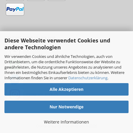
KONTAKT RUND UM DIE UHR
Diese Webseite verwendet Cookies und
andere Technologien
info@sinni.ch
Wir verwenden Cookies und ähnliche Technologien, auch von
Drittanbietern, um die ordentliche Funktionsweise der Website zu
Nachricht:
+41788997155
gewährleisten, die Nutzung unseres Angebotes zu analysieren und
Ihnen ein bestmögliches Einkaufserlebnis bieten zu können. Weitere
Informationen finden Sie in unserer
Datenschutzerklärung
.
Messenger: sinni.ch
Alle Akzeptieren
Instagram: sinni_ch
Nur Notwendige
Weitere Informationen
Online-Shop
by sinni.ch © 2017-2026