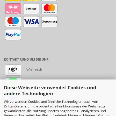
KONTAKT RUND UM DIE UHR
info@sinni.ch
Nachricht:
+41788997155
Diese Webseite verwendet Cookies und
andere Technologien
Messenger: sinni.ch
Wir verwenden Cookies und ähnliche Technologien, auch von
Drittanbietern, um die ordentliche Funktionsweise der Website zu
Instagram: sinni_ch
gewährleisten, die Nutzung unseres Angebotes zu analysieren und
Ihnen ein bestmögliches Einkaufserlebnis bieten zu können. Weitere