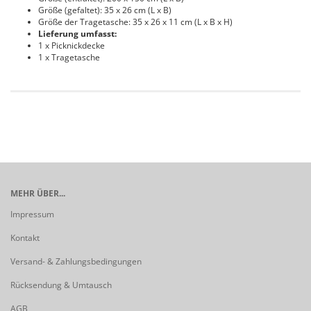
Größe (gefaltet): 35 x 26 cm (L x B)
Größe der Tragetasche: 35 x 26 x 11 cm (L x B x H)
Lieferung umfasst:
1 x Picknickdecke
1 x Tragetasche
MEHR ÜBER...
Impressum
Kontakt
Versand- & Zahlungsbedingungen
Rücksendung & Umtausch
AGB