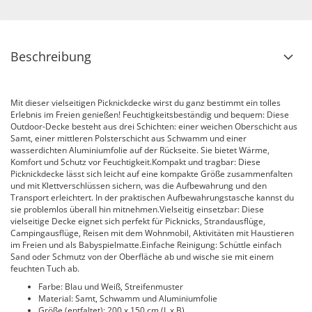
Beschreibung
Mit dieser vielseitigen Picknickdecke wirst du ganz bestimmt ein tolles
Erlebnis im Freien genießen! Feuchtigkeitsbeständig und bequem: Diese
Outdoor-Decke besteht aus drei Schichten: einer weichen Oberschicht aus
Samt, einer mittleren Polsterschicht aus Schwamm und einer
wasserdichten Aluminiumfolie auf der Rückseite. Sie bietet Wärme,
Komfort und Schutz vor Feuchtigkeit.Kompakt und tragbar: Diese
Picknickdecke lässt sich leicht auf eine kompakte Größe zusammenfalten
und mit Klettverschlüssen sichern, was die Aufbewahrung und den
Transport erleichtert. In der praktischen Aufbewahrungstasche kannst du
sie problemlos überall hin mitnehmen.Vielseitig einsetzbar: Diese
vielseitige Decke eignet sich perfekt für Picknicks, Strandausflüge,
Campingausflüge, Reisen mit dem Wohnmobil, Aktivitäten mit Haustieren
im Freien und als Babyspielmatte.Einfache Reinigung: Schüttle einfach
Sand oder Schmutz von der Oberfläche ab und wische sie mit einem
feuchten Tuch ab.
Farbe: Blau und Weiß, Streifenmuster
Material: Samt, Schwamm und Aluminiumfolie
Größe (entfaltet): 200 x 150 cm (L x B)