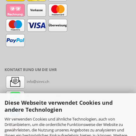
KONTAKT RUND UM DIE UHR
info@sinni.ch
Nachricht:
+41788997155
Diese Webseite verwendet Cookies und
andere Technologien
Messenger: sinni.ch
Wir verwenden Cookies und ähnliche Technologien, auch von
Drittanbietern, um die ordentliche Funktionsweise der Website zu
Instagram: sinni_ch
gewährleisten, die Nutzung unseres Angebotes zu analysieren und
Ihnen ein bestmögliches Einkaufserlebnis bieten zu können. Weitere