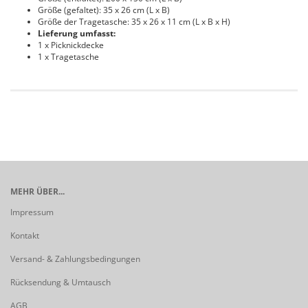
Größe (gefaltet): 35 x 26 cm (L x B)
Größe der Tragetasche: 35 x 26 x 11 cm (L x B x H)
Lieferung umfasst:
1 x Picknickdecke
1 x Tragetasche
MEHR ÜBER...
Impressum
Kontakt
Versand- & Zahlungsbedingungen
Rücksendung & Umtausch
AGB