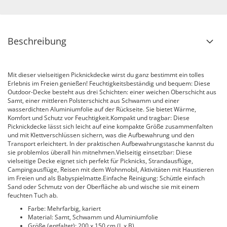
Beschreibung
Mit dieser vielseitigen Picknickdecke wirst du ganz bestimmt ein tolles
Erlebnis im Freien genießen! Feuchtigkeitsbeständig und bequem: Diese
Outdoor-Decke besteht aus drei Schichten: einer weichen Oberschicht aus
Samt, einer mittleren Polsterschicht aus Schwamm und einer
wasserdichten Aluminiumfolie auf der Rückseite. Sie bietet Wärme,
Komfort und Schutz vor Feuchtigkeit.Kompakt und tragbar: Diese
Picknickdecke lässt sich leicht auf eine kompakte Größe zusammenfalten
und mit Klettverschlüssen sichern, was die Aufbewahrung und den
Transport erleichtert. In der praktischen Aufbewahrungstasche kannst du
sie problemlos überall hin mitnehmen.Vielseitig einsetzbar: Diese
vielseitige Decke eignet sich perfekt für Picknicks, Strandausflüge,
Campingausflüge, Reisen mit dem Wohnmobil, Aktivitäten mit Haustieren
im Freien und als Babyspielmatte.Einfache Reinigung: Schüttle einfach
Sand oder Schmutz von der Oberfläche ab und wische sie mit einem
feuchten Tuch ab.
Farbe: Mehrfarbig, kariert
Material: Samt, Schwamm und Aluminiumfolie
Größe (entfaltet): 200 x 150 cm (L x B)