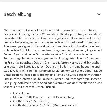
Beschreibung
Mit dieser vielseitigen Picknickdecke wirst du ganz bestimmt ein tolles
Erlebnis im Freien genießen! Wasserdicht: Die doppelseitige, wasserdichte
Polyester-Oberfläche schützt vor Feuchtigkeit vom Boden und bietet eine
bessere Isolierung, sodass die Decke perfekt für Outdoor-Aktivitäten und
Abenteuer geeignet ist.Vielseitig einsetzbar: Diese Outdoor-Decke eignet
sich perfekt für Picknicks, Strandausflüge, Camping, Wandern, Angeln und
Reisen. Egal, ob du eine Picknickdecke, eine Strandmatte oder eine
Zeltunterlage benötigst, sie ist genau das Richtige für all deine Abenteuer
im Freien.Winddichtes Design: Die mitgelieferten Heringe und Ecklaschen
erleichtern die Befestigung der Decke am Boden, um eine bequeme und
stabile Oberfläche zum Entspannen zu bieten.Kompakt und tragbar: Diese
Campingplane lässt sich leicht auf eine kompakte Größe zusammenfalten
und im mitgelieferten Beutel mühelos lagern und transportieren.Einfache
Reinigung: Schüttle einfach Sand oder Schmutz von der Oberfläche ab und
wische sie mit einem feuchten Tuch ab.
Farbe: Grün
Material: 190T Polyester mit PU-Beschichtung
Größe: 205 x 155 cm (L x B)
Größe der Heringe: 4 x 15 cm (Durchmesser x L)