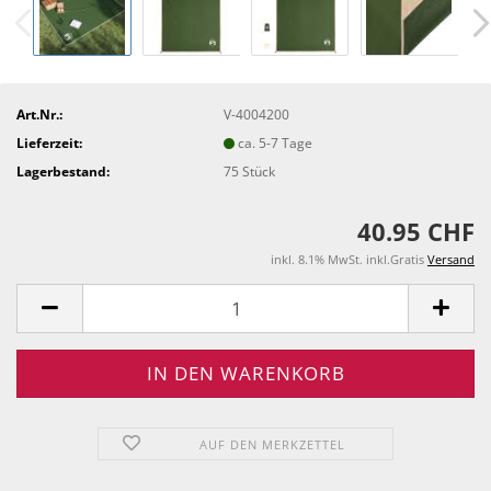
Art.Nr.:
V-4004200
Lieferzeit:
ca. 5-7 Tage
Lagerbestand:
75
Stück
40.95 CHF
inkl. 8.1% MwSt. inkl.Gratis
Versand
AUF DEN MERKZETTEL