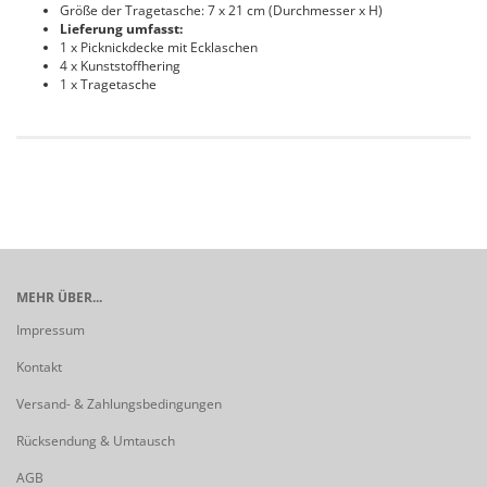
Größe der Tragetasche: 7 x 21 cm (Durchmesser x H)
Lieferung umfasst:
1 x Picknickdecke mit Ecklaschen
4 x Kunststoffhering
1 x Tragetasche
MEHR ÜBER...
Impressum
Kontakt
Versand- & Zahlungsbedingungen
Rücksendung & Umtausch
AGB