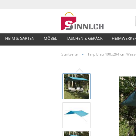
HEIM & GARTEN
MÖBEL
TASCHEN & GEPÄCK
HEIMWERKE
Startseite
»
Tarp Blau 400x294 cm Wass