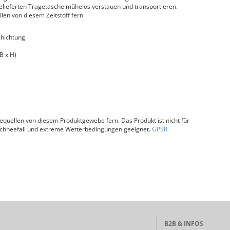
gelieferten Tragetasche mühelos verstauen und transportieren.
en von diesem Zeltstoff fern.
chichtung
B x H)
uellen von diesem Produktgewebe fern. Das Produkt ist nicht für
Schneefall und extreme Wetterbedingungen geeignet.
GPSR
B2B & INFOS