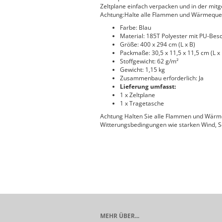
Zeltplane einfach verpacken und in der mit
Achtung:Halte alle Flammen und Wärmequell
Farbe: Blau
Material: 185T Polyester mit PU-Bes
Größe: 400 x 294 cm (L x B)
Packmaße: 30,5 x 11,5 x 11,5 cm (L x 
Stoffgewicht: 62 g/m²
Gewicht: 1,15 kg
Zusammenbau erforderlich: Ja
Lieferung umfasst:
1 x Zeltplane
1 x Tragetasche
Achtung Halten Sie alle Flammen und Wärmeq
Witterungsbedingungen wie starken Wind, 
MEHR ÜBER...