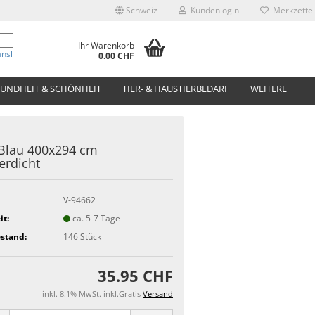
Schweiz
Kundenlogin
Merkzettel
Ihr Warenkorb
anslate
0.00 CHF
UNDHEIT & SCHÖNHEIT
TIER- & HAUSTIERBEDARF
WEITERE
Blau 400x294 cm
rdicht
V-94662
it:
ca. 5-7 Tage
stand:
146
Stück
35.95 CHF
inkl. 8.1% MwSt. inkl.Gratis
Versand