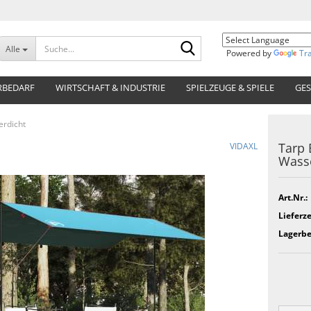
Suche...
Alle
Powered by
Tr
RBEDARF
WIRTSCHAFT & INDUSTRIE
SPIELZEUGE & SPIELE
GES
erdicht
Tarp 
VIDAXL
Wasse
Art.Nr.:
Lieferze
Lagerbe