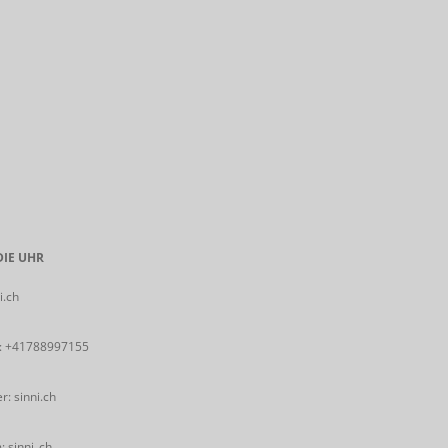
IE UHR
i.ch
:
+41788997155
: sinni.ch
 sinni_ch