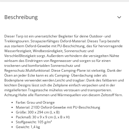
Beschreibung
Dieser Tarp ist ein unersetzlicher Begleiter für deine Outdoor- und
Trekkingtouren. Strapazierfähiges Oxford-Material: Dieses Tarp besteht
aus starkem Oxford-Gewebe mit PU-Beschichtung, das für hervorragende
Wasserfestigkeit, Windbeständigkeit, Sonnenschutz und
Verschleißfestigkeit sorgt. Außerdem verhindern die versiegelten Nähte
wirksam das Eindringen von Regenwasser und sorgen so für einen
trockenen und komfortablen Sonnenschutz und
Regenschutz.Multifunktional: Diese Camping-Plane ist vielseitig. Dank der
Ösen an jeder Ecke kann es als Camping- Überdachung oder als
Bodenplane verwendet werden.Leicht und tragbar: Dank des faltbaren und
leichten Designs lässt sich die Zeltplane einfach verpacken und in der
mitgelieferten Tragetasche mühelos verstauen und transportieren.
Achtung:Halte alle Flammen und Wärmequellen von diesem Zeltstoff fern.
Farbe: Grau und Orange
Material: 210D Oxford-Gewebe mit PU-Beschichtung
Größe: 300 x 294 cm (L x B)
Packmaß: 30 x 9 x 9 cm (L x B x H)
Stoffgewicht: 105 g/m²
Gewicht: 1,4 kg