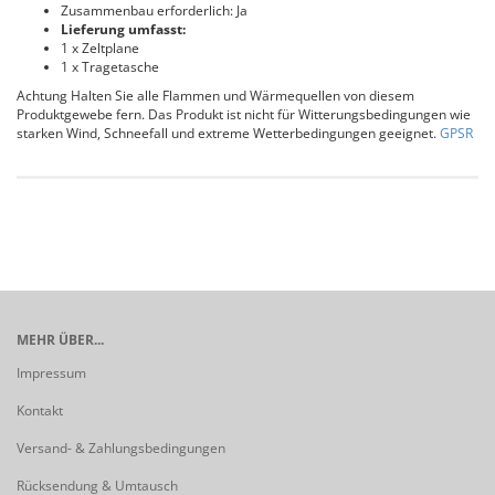
Zusammenbau erforderlich: Ja
Lieferung umfasst:
1 x Zeltplane
1 x Tragetasche
Achtung Halten Sie alle Flammen und Wärmequellen von diesem
Produktgewebe fern. Das Produkt ist nicht für Witterungsbedingungen wie
starken Wind, Schneefall und extreme Wetterbedingungen geeignet.
GPSR
MEHR ÜBER...
Impressum
Kontakt
Versand- & Zahlungsbedingungen
Rücksendung & Umtausch