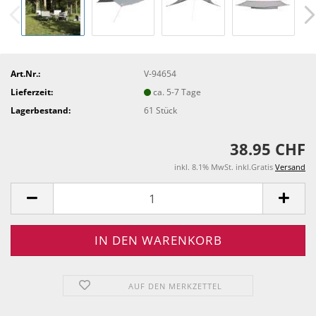
Art.Nr.:
V-94654
Lieferzeit:
ca. 5-7 Tage
Lagerbestand:
61
Stück
38.95 CHF
inkl. 8.1% MwSt. inkl.Gratis
Versand
AUF DEN MERKZETTEL