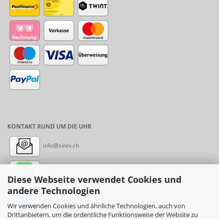
KONTAKT RUND UM DIE UHR
info@sinni.ch
Nachricht:
+41788997155
Diese Webseite verwendet Cookies und
andere Technologien
Messenger: sinni.ch
Wir verwenden Cookies und ähnliche Technologien, auch von
Drittanbietern, um die ordentliche Funktionsweise der Website zu
Instagram: sinni_ch