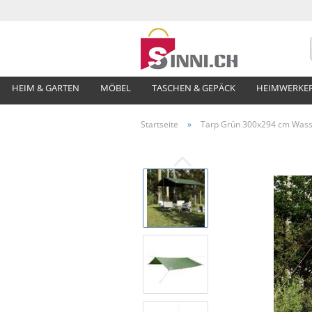
HEIM & GARTEN
MÖBEL
TASCHEN & GEPÄCK
HEIMWERKE
Startseite
»
Tarp Grün 300x294 cm Wass