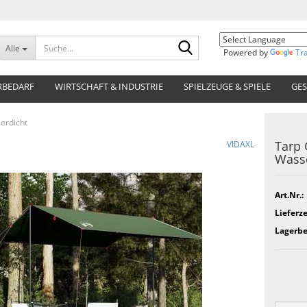
Suche...
Alle
Powered by
Tr
RBEDARF
WIRTSCHAFT & INDUSTRIE
SPIELZEUGE & SPIELE
GES
erdicht
Tarp
VIDAXL
Wasse
Art.Nr.:
Lieferze
Lagerbe