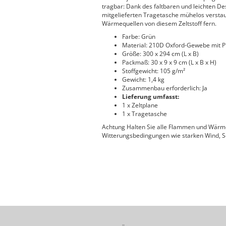
tragbar: Dank des faltbaren und leichten Des
mitgelieferten Tragetasche mühelos versta
Wärmequellen von diesem Zeltstoff fern.
Farbe: Grün
Material: 210D Oxford-Gewebe mit 
Größe: 300 x 294 cm (L x B)
Packmaß: 30 x 9 x 9 cm (L x B x H)
Stoffgewicht: 105 g/m²
Gewicht: 1,4 kg
Zusammenbau erforderlich: Ja
Lieferung umfasst:
1 x Zeltplane
1 x Tragetasche
Achtung Halten Sie alle Flammen und Wärmeq
Witterungsbedingungen wie starken Wind, 