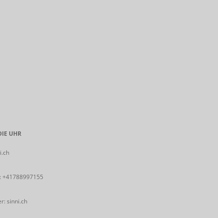
IE UHR
i.ch
:
+41788997155
: sinni.ch