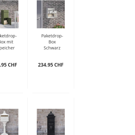
ketdrop-
Paketdrop-
Box mit
Box
peicher
Schwarz
livgrün
44 x 35 x
1 x 38 x
59 cm
.95 CHF
234.95 CHF
103 cm
Edelstahl
Stahl