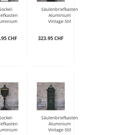
Sockel-
Säulenbriefkasten
iefkasten
Aluminium
luminium
Vintage-Stil
ntage-Stil
Rostfrei Schwarz
Rostfrei
.95 CHF
323.95 CHF
Weiß
Sockel-
Säulenbriefkasten
iefkasten
Aluminium
luminium
Vintage-Stil