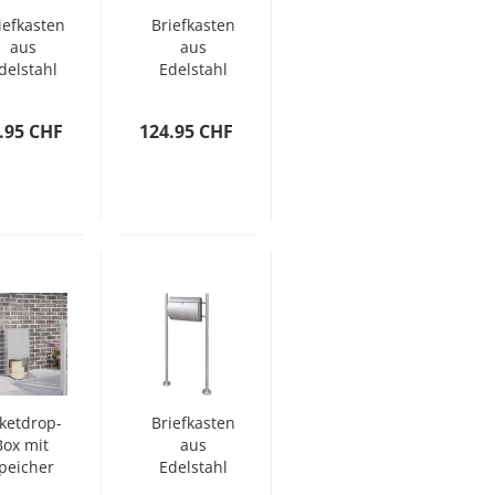
iefkasten
Briefkasten
aus
aus
delstahl
Edelstahl
mit
mit
Ständer
Ständer
.95 CHF
124.95 CHF
ketdrop-
Briefkasten
Box mit
aus
peicher
Edelstahl
lber 44 x
mit