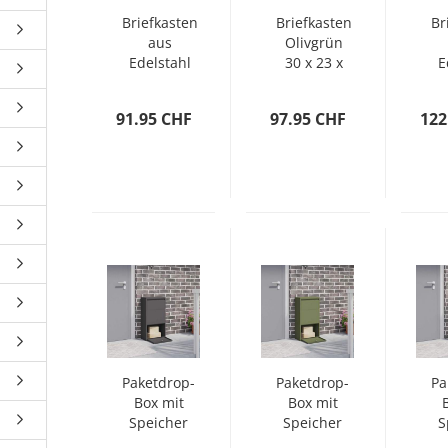
Briefkasten
Briefkasten
Br
aus
Olivgrün
Edelstahl
30 x 23 x
E
55 cm
Stahl
91.95 CHF
97.95 CHF
122
Paketdrop-
Paketdrop-
Pa
Box mit
Box mit
Speicher
Speicher
S
Schwarz
Olive Grün
Si