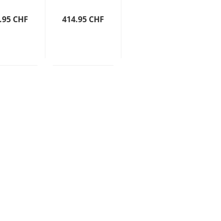
Vintage
Rostfrei Grün
Style
.95 CHF
414.95 CHF
Rostfrei
Grün