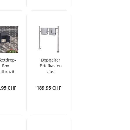
ketdrop-
Doppelter
Box
Briefkasten
nthrazit
aus
4 x 35 x
Edelstahl
59 cm
mit
.95 CHF
189.95 CHF
Stahl
Ständer