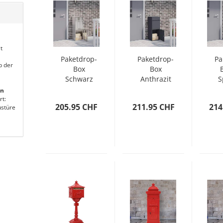
t
Paketdrop-
Paketdrop-
Pa
b der
Box
Box
Schwarz
Anthrazit
S
41 x 38 x
41 x 38 x
O
en
103 cm
103 cm
4
rt:
205.95 CHF
211.95 CHF
214
stüre
Edelstahl
Stahl