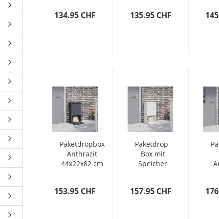
44 x 22 x
44 x 22 x
22
134.95 CHF
135.95 CHF
145
82 cm
82 cm
E
Stahl
Stahl
Paketdropbox
Paketdrop-
Pa
Anthrazit
Box mit
44x22x82 cm
Speicher
A
Stahl
mit Tür
44
Weiß 44 x
1
153.95 CHF
157.95 CHF
176
22 x 82 cm
Stahl