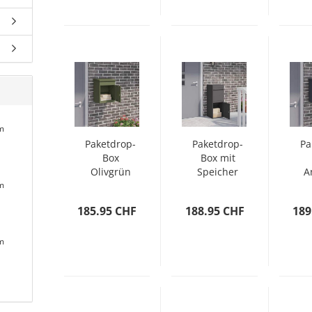
um
Paketdrop-
Paketdrop-
Pa
Box
Box mit
Olivgrün
Speicher
A
um
44 x 35 x
Schwarz
4
59 cm
41 x 38 x
185.95 CHF
188.95 CHF
189
Stahl
103 cm
Stahl
um