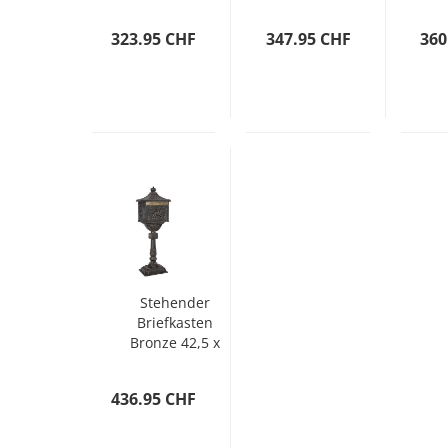
Rostfrei Bronze
Speicher
Schwarz
323.95 CHF
347.95 CHF
360
42,5 x 29,5
x 117 cm
Stehender
Briefkasten
Bronze 42,5 x
29,5 x 117 cm
Gussaluminium
436.95 CHF