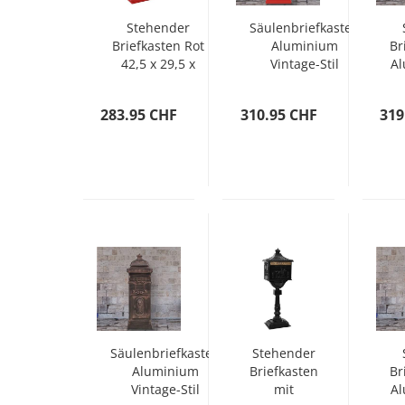
Stehender
Säulenbriefkasten
Briefkasten Rot
Aluminium
Br
42,5 x 29,5 x
Vintage-Stil
A
117 cm
Rostfrei Rot
Vi
Gussaluminium
283.95 CHF
310.95 CHF
319
Säulenbriefkasten
Stehender
Aluminium
Briefkasten
Br
Vintage-Stil
mit
A