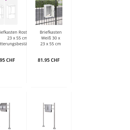
iefkasten Rostig 30 x
Briefkasten
23 x 55 cm
Weiß 30 x
tterungsbeständiger
23 x 55 cm
Stahl
Stahl
.95 CHF
81.95 CHF