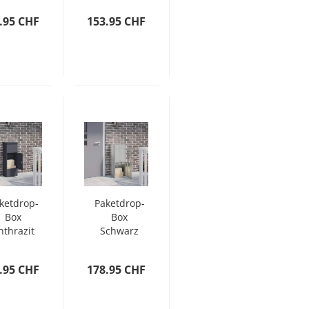
 x 82 cm
Ständer
.95 CHF
153.95 CHF
delstahl
ketdrop-
Paketdrop-
Box
Box
nthrazit
Schwarz
,5 x 29 x
41 x 38 x
10,5 cm
103 cm
.95 CHF
178.95 CHF
Stahl
Verzinkter
Stahl