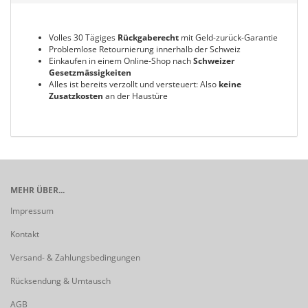
Volles 30 Tägiges
Rückgaberecht
mit Geld-zurück-Garantie
Problemlose Retournierung innerhalb der Schweiz
Einkaufen in einem Online-Shop nach
Schweizer
Gesetzmässigkeiten
Alles ist bereits verzollt und versteuert: Also
keine
Zusatzkosten
an der Haustüre
MEHR ÜBER...
Impressum
Kontakt
Versand- & Zahlungsbedingungen
Rücksendung & Umtausch
AGB