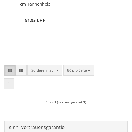
cm Tannenholz
91.95 CHF
Sortieren nach
pro Seite
Sortieren nach
80 pro Seite
1
1
bis
1
(von insgesamt
1
)
sinni Vertrauensgarantie