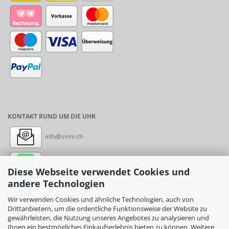
KONTAKT RUND UM DIE UHR
info@sinni.ch
Nachricht:
+41788997155
Diese Webseite verwendet Cookies und
andere Technologien
Messenger: sinni.ch
Wir verwenden Cookies und ähnliche Technologien, auch von
Drittanbietern, um die ordentliche Funktionsweise der Website zu
Instagram: sinni_ch
gewährleisten, die Nutzung unseres Angebotes zu analysieren und
Ihnen ein bestmögliches Einkaufserlebnis bieten zu können. Weitere