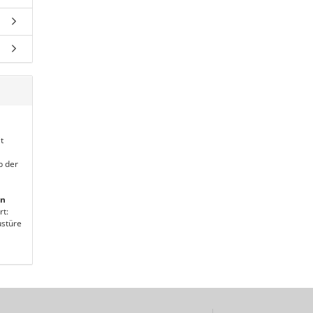
t
b der
en
rt:
stüre