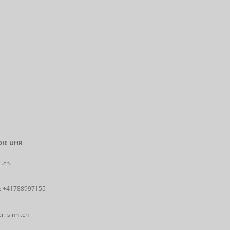
IE UHR
i.ch
:
+41788997155
: sinni.ch