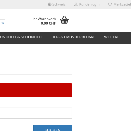
Schweiz
Kundenlogin
Merkzettel
Ihr Warenkorb
anslate
0.00 CHF
UNDHEIT & SCHÖNHEIT
TIER- & HAUSTIERBEDARF
WEITERE
SUCHEN