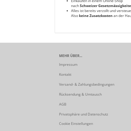
Einkaufen in einem Online-Shop
nach
Schweizer Gesetzmässigkeit
Alles ist bereits verzollt und versteue
Also
keine Zusatzkosten
an der Hau
MEHR ÜBER...
Impressum
Kontakt
Versand- & Zahlungsbedingungen
Rücksendung & Umtausch
AGB
Privatsphäre und Datenschutz
Cookie Einstellungen