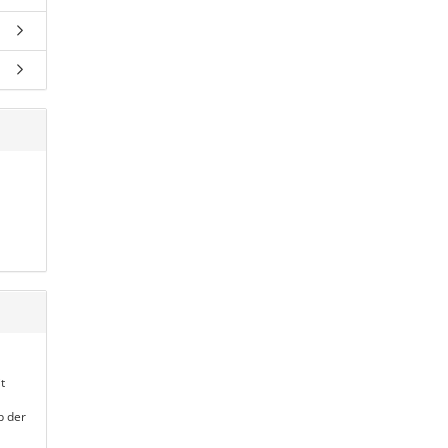
t
b der