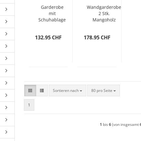
Garderobe
Wandgarderobe
mit
2 Stk.
Schuhablage
Mangoholz
68×32×182,5
Massiv
cm Weiß
36x110x3 cm
132.95 CHF
178.95 CHF
Sortieren nach
pro Seite
Sortieren nach
80 pro Seite
1
1
bis
6
(von insgesamt