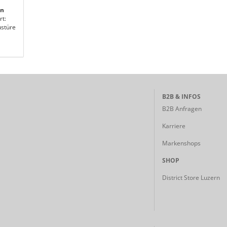
en
rt:
stüre
B2B & INFOS
B2B Anfragen
Karriere
Markenshops
SHOP
District Store Luzern