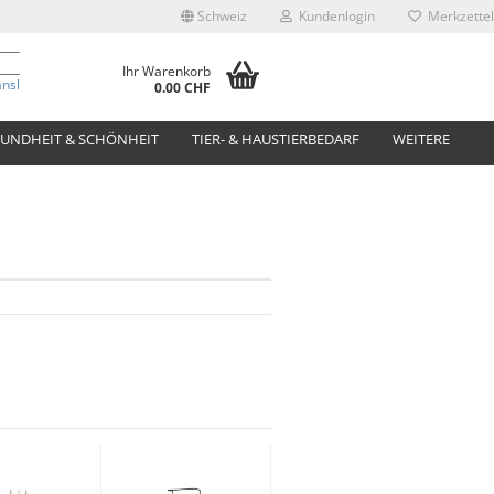
Schweiz
Kundenlogin
Merkzettel
Ihr Warenkorb
anslate
0.00 CHF
UNDHEIT & SCHÖNHEIT
TIER- & HAUSTIERBEDARF
WEITERE