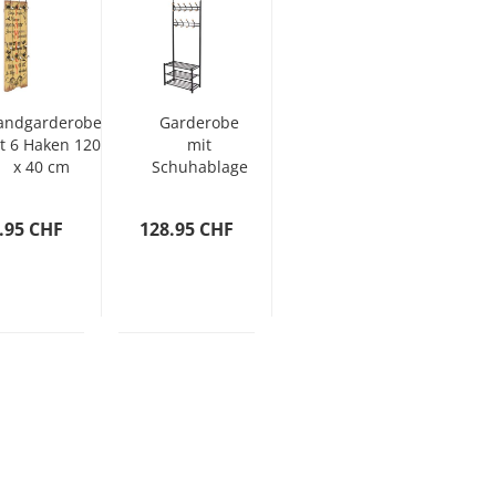
ndgarderobe
Garderobe
t 6 Haken 120
mit
x 40 cm
Schuhablage
"FAMILY"
68×32×182,5
cm Schwarz
.95 CHF
128.95 CHF