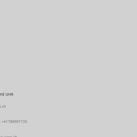
IE UHR
i.ch
:
+41788997155
: sinni.ch