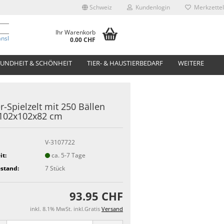
Schweiz
Kundenlogin
Merkzettel
Ihr Warenkorb
anslate
0.00 CHF
UNDHEIT & SCHÖNHEIT
TIER- & HAUSTIERBEDARF
WEITERE
r-Spielzelt mit 250 Bällen
 102x102x82 cm
V-3107722
it:
ca. 5-7 Tage
stand:
7
Stück
93.95 CHF
inkl. 8.1% MwSt. inkl.Gratis
Versand