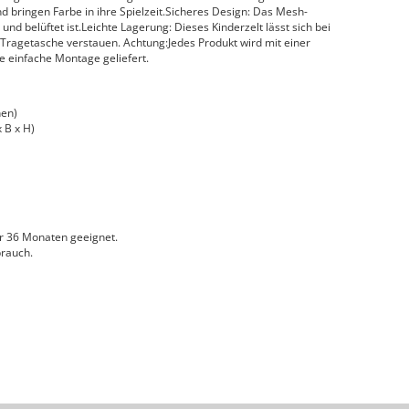
d bringen Farbe in ihre Spielzeit.Sicheres Design: Das Mesh-
 und belüftet ist.Leichte Lagerung: Dieses Kinderzelt lässt sich bei
 Tragetasche verstauen. Achtung:Jedes Produkt wird mit einer
e einfache Montage geliefert.
hen)
 B x H)
r 36 Monaten geeignet.
rauch.