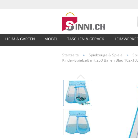
HEIM & GARTEN
MÖBEL
TASCHEN & GEPÄCK
HEIMWERKE
Startseite
»
Spielzeuge & Spiele
»
Spi
Kinder-Spielzelt mit 250 Bällen Blau 102x1