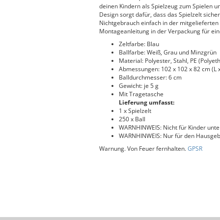
deinen Kindern als Spielzeug zum Spielen un
Design sorgt dafür, dass das Spielzelt sicher
Nichtgebrauch einfach in der mitgelieferten
Montageanleitung in der Verpackung für ein
Zeltfarbe: Blau
Ballfarbe: Weiß, Grau und Minzgrün
Material: Polyester, Stahl, PE (Polyet
Abmessungen: 102 x 102 x 82 cm (L x
Balldurchmesser: 6 cm
Gewicht: je 5 g
Mit Tragetasche
Lieferung umfasst:
1 x Spielzelt
250 x Ball
WARNHINWEIS: Nicht für Kinder unte
WARNHINWEIS: Nur für den Hausgeb
Warnung. Von Feuer fernhalten.
GPSR