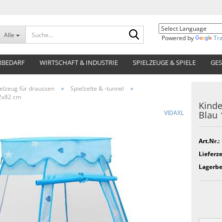
Suche...
Alle
Powered by
Tr
RBEDARF
WIRTSCHAFT & INDUSTRIE
SPIELZEUGE & SPIELE
GES
elzeug für draussen
»
Spielzelte & -tunnel
»
02x82 cm
Kinde
VIDAXL
Blau
Art.Nr.:
Lieferze
Lagerbe