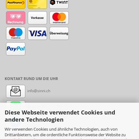
KONTAKT RUND UM DIE UHR
info@sinni.ch
Nachricht:
+41788997155
Diese Webseite verwendet Cookies und
andere Technologien
Messenger: sinni.ch
Wir verwenden Cookies und ähnliche Technologien, auch von
Drittanbietern, um die ordentliche Funktionsweise der Website zu
Instagram: sinni_ch