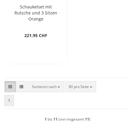
Schaukelset mit
Rutsche und 3 Sitzen
Orange
221.95 CHF
Sortieren nach
pro Seite
Sortieren nach
80 pro Seite
1
1
bis
11
(von insgesamt
11
)