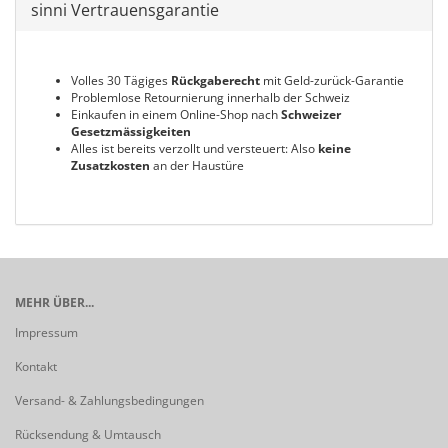
sinni Vertrauensgarantie
Volles 30 Tägiges
Rückgaberecht
mit Geld-zurück-Garantie
Problemlose Retournierung innerhalb der Schweiz
Einkaufen in einem Online-Shop nach
Schweizer
Gesetzmässigkeiten
Alles ist bereits verzollt und versteuert: Also
keine
Zusatzkosten
an der Haustüre
MEHR ÜBER...
Impressum
Kontakt
Versand- & Zahlungsbedingungen
Rücksendung & Umtausch