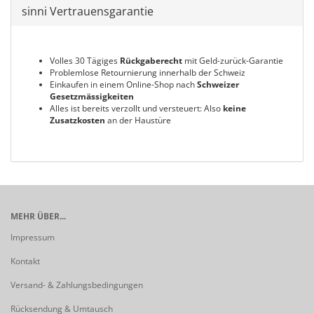
sinni Vertrauensgarantie
Volles 30 Tägiges
Rückgaberecht
mit Geld-zurück-Garantie
Problemlose Retournierung innerhalb der Schweiz
Einkaufen in einem Online-Shop nach
Schweizer
Gesetzmässigkeiten
Alles ist bereits verzollt und versteuert: Also
keine
Zusatzkosten
an der Haustüre
MEHR ÜBER...
Impressum
Kontakt
Versand- & Zahlungsbedingungen
Rücksendung & Umtausch