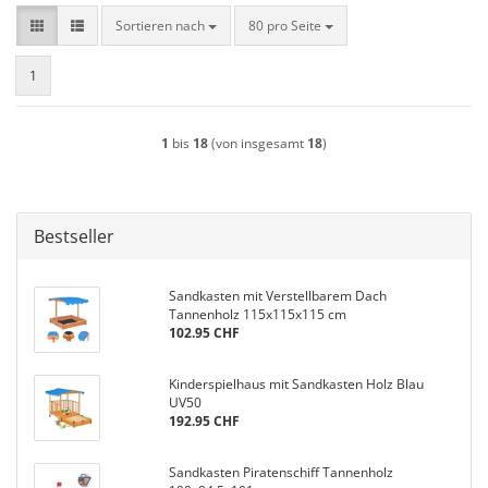
Sortieren nach
pro Seite
Sortieren nach
80 pro Seite
1
1
bis
18
(von insgesamt
18
)
Bestseller
Sandkasten mit Verstellbarem Dach
Tannenholz 115x115x115 cm
102.95 CHF
Kinderspielhaus mit Sandkasten Holz Blau
UV50
192.95 CHF
Sandkasten Piratenschiff Tannenholz