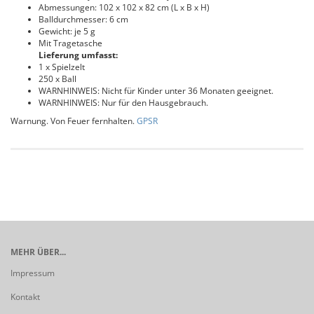
Abmessungen: 102 x 102 x 82 cm (L x B x H)
Balldurchmesser: 6 cm
Gewicht: je 5 g
Mit Tragetasche
Lieferung umfasst:
1 x Spielzelt
250 x Ball
WARNHINWEIS: Nicht für Kinder unter 36 Monaten geeignet.
WARNHINWEIS: Nur für den Hausgebrauch.
Warnung. Von Feuer fernhalten.
GPSR
MEHR ÜBER...
Impressum
Kontakt