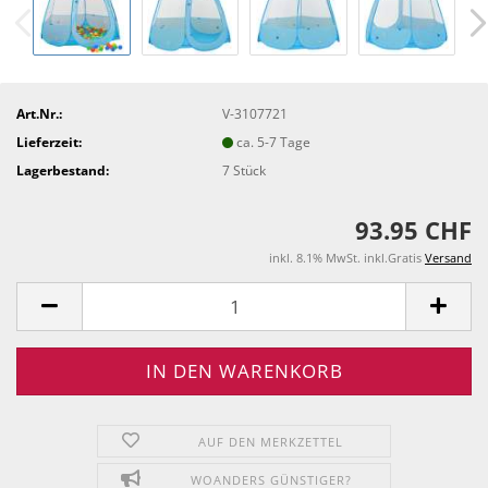
Art.Nr.:
V-3107721
Lieferzeit:
ca. 5-7 Tage
Lagerbestand:
7
Stück
93.95 CHF
inkl. 8.1% MwSt. inkl.Gratis
Versand
AUF DEN MERKZETTEL
WOANDERS GÜNSTIGER?