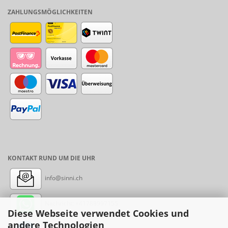
ZAHLUNGSMÖGLICHKEITEN
KONTAKT RUND UM DIE UHR
info@sinni.ch
Nachricht:
+41788997155
Diese Webseite verwendet Cookies und
andere Technologien