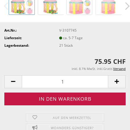
Art.Nr.:
V-3107745
Lieferzeit:
ca. 5-7 Tage
Lagerbestand:
21
Stück
75.95 CHF
inkl. 8.1% MwSt. inkl.Gratis
Versand
AUF DEN MERKZETTEL
WOANDERS GÜNSTIGER?