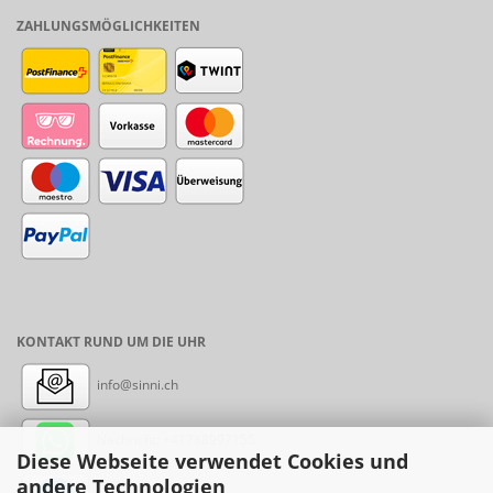
ZAHLUNGSMÖGLICHKEITEN
KONTAKT RUND UM DIE UHR
info@sinni.ch
Nachricht:
+41788997155
Diese Webseite verwendet Cookies und
andere Technologien