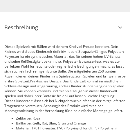
Beschreibung
Dieses Spielzelt mit Bällen wird deinem Kind viel Freude bereiten. Dein
Kleines wird dieses Kinderzelt definitiv lieben! Strapazierfähiges Polyester:
Polyester ist ein synthetisches Material, das für seinen hohen UV-Schutz
und seine Reißfestigkeit bekannt ist. Polyester ist wasserfest, was es zur
perfekten Wahl für feuchte oder regnerische Bedingungen macht. Es lässt
sich auch einfach reinigen.Bunte Bälle: Die mitgelieferten 250 bunten
Kugeln dienen deinen Kindern als Spielzeug zum Spielen und bringen Farbe
in ihre Spielzeit.Praktisches Design: Das Kinderzelt kommt im niedlichen
Schloss-Design und ist geräumig, sodass Kinder stundenlang darin spielen
können. Sie können krabbeln und mit Spielzeugen in dieser Kinderwelt
spielen und dabei ihrer Fantasie freien Lauf lassen.Leichte Lagerung:
Dieses Kinderzelt lässt sich bei Nichtgebrauch einfach in der mitgelieferten
Tragetasche verstauen. Achtung:Jedes Produkt wird mit einer
Montageanleitung in der Verpackung für eine einfache Montage geliefert.
Zeltfarbe: Rosa
Ballfarbe: Gelb, Rot, Blau, Grün und Orange
Material: 170T Polyester, PVC (Polyvinylchlorid), PE (Polyethen)