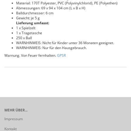
Material: 170T Polyester, PVC (Polyvinylchlorid), PE (Polyethen)
Abmessungen: 69 x 94 x 104 cm (L x B x H)
Balldurchmesser: 6 cm
Gewicht: je 5 g
Lieferung umfasst:
1 x Spielzelt
1 x Tragetasche
250 x Ball
WARNHINWEIS: Nicht für Kinder unter 36 Monaten geeignet.
WARNHINWEIS: Nur für den Hausgebrauch.
Warnung. Von Feuer fernhalten.
GPSR
MEHR ÜBER...
Impressum
Kontakt