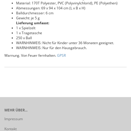
Material: 170T Polyester, PVC (Polyvinylchlorid), PE (Polyethen)
Abmessungen: 69 x 94 x 104 cm (L x B x H)
Balldurchmesser: 6 cm
Gewicht: je 5 g
Lieferung umfasst:
1 x Spielzelt
1 x Tragetasche
250 x Ball
WARNHINWEIS: Nicht für Kinder unter 36 Monaten geeignet.
WARNHINWEIS: Nur für den Hausgebrauch.
Warnung. Von Feuer fernhalten.
GPSR
MEHR ÜBER...
Impressum
Kontakt