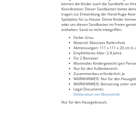
können die Kinder auch die Sandtiefe an ih
Koordination: Dieser Sandkasten bietet dein
tragen zur Entwicklung der Hand-Auge-Koord
Spielplatz für zu Hause: Deine Kinder könne
oder um diesen Sandkasten im Freien genieß
enthalten. Sand ist nicht inbegriffen.
Farbe: Grau
Material: Massives Kiefernholz
Abmessungen: 111 x 111 x 20 cm (L x
Empfohlenes Alter: 2-8 Jahre
Für 2 Benutzer
Maximales Kindergewicht (pro Person
Nur für den Außenbereich
Zusammenbau erforderlich: Ja
WARNHINWEIS: Nur für den Hausgeb
WARNHINWEIS: Benutzung unter unmi
Legal Documents:
Deklaration von Massivholz
Nur für den Hausgebrauch.