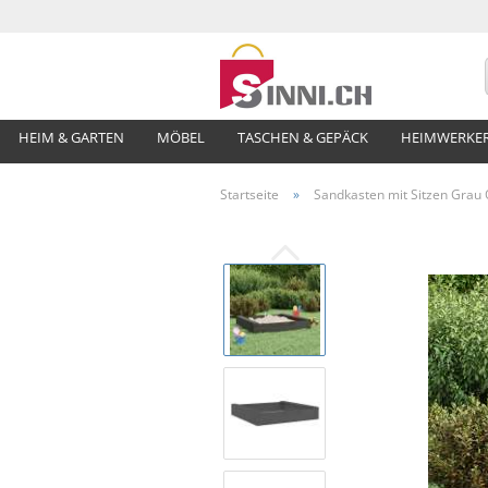
HEIM & GARTEN
MÖBEL
TASCHEN & GEPÄCK
HEIMWERKE
Startseite
»
Sandkasten mit Sitzen Grau 