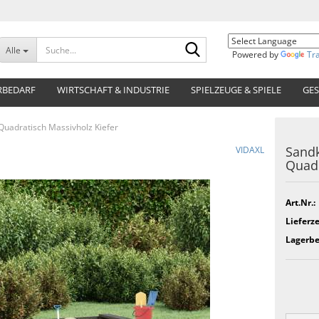
Suche...
Alle
Powered by
Tr
RBEDARF
WIRTSCHAFT & INDUSTRIE
SPIELZEUGE & SPIELE
GES
Quadratisch Massivholz Kiefer
Sandk
VIDAXL
Quadr
Art.Nr.:
Lieferze
Lagerbe