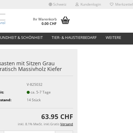
Schweiz
Kundenlogin
Merkzettel
Ihr Warenkorb
anslate
0.00 CHF
UNDHEIT & SCHÖNHEIT
TIER- & HAUSTIERBEDARF
WEITERE
asten mit Sitzen Grau
atisch Massivholz Kiefer
V-825032
it:
ca. 5-7 Tage
stand:
14
Stück
63.95 CHF
inkl. 8.1% MwSt. inkl.Gratis
Versand