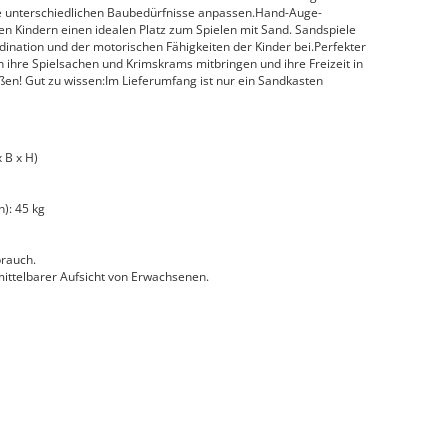
re unterschiedlichen Baubedürfnisse anpassen.Hand-Auge-
en Kindern einen idealen Platz zum Spielen mit Sand. Sandspiele
ination und der motorischen Fähigkeiten der Kinder bei.Perfekter
n ihre Spielsachen und Krimskrams mitbringen und ihre Freizeit in
en! Gut zu wissen:Im Lieferumfang ist nur ein Sandkasten
 B x H)
): 45 kg
rauch.
ttelbarer Aufsicht von Erwachsenen.