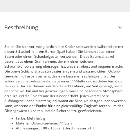
Beschreibung
Stellen Sie sich vor, wie glücklich Ihre Kinder sein werden, während sie mit
dieser Schaukel in Ihrem Garten Spaß haben! Sie können es an einem
Baum oder einem Schaukelgestell verwenden. Diese Baumschaukel
besteht aus einem Stahlrahmen, der mit einer weichen
Schaumstoffpolsterung überzogen ist, was sie robust und bequem macht.
Die obere Schicht ist aus strapazierfähigem und wasserdichtem Oxford-
Gewebe in 6 Farben vernäht, das eine bessere Tragfähigkeit hat. Der
schwarze Schaukelsitz besteht aus einer PP-Matte und ist daher leicht zu
reinigen. Darüber hinaus werden die acht Fahnen, am Seil gehängt, nach
der Schaukel hin und her geschwungen, was eine besondere Atmosphäre
erzeugt und die Spielfreude der Kinder erhöht. Jedes verstellbare
Aufhängeseil hat ein Kettenglied, womit die Schaukel festgebunden werden
kann, während vier Punkte für eine gleichmäßige Zugkraft sorgen, um das
Gleichgewicht zu halten und die Sicherheit zu gewährleisten.
Farbe: Mehrfarbig
Material: Oxford-Gewebe, PP, Stahl
Abmessungen: 100 x 180 cm (Durchmesser x H)