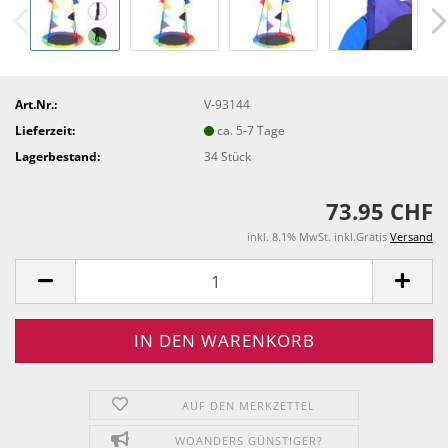
Art.Nr.:
V-93144
Lieferzeit:
ca. 5-7 Tage
Lagerbestand:
34
Stück
73.95 CHF
inkl. 8.1% MwSt. inkl.Gratis
Versand
AUF DEN MERKZETTEL
WOANDERS GÜNSTIGER?