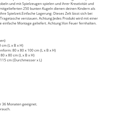
beln und mit Spielzeugen spielen und ihrer Kreativität und
e mitgelieferten 250 bunten Kugeln dienen deinen Kindern als
hre Spielzeit.Einfache Lagerung: Dieses Zelt lässt sich bei
 Tragetasche verstauen. Achtung:Jedes Produkt wird mit einer
e einfache Montage geliefert. Achtung:Von Feuer fernhalten.
hen)
cm (L x B x H)
form: 80 x 80 x 100 cm (L x B x H)
0 x 80 cm (L x B x H)
 115 cm (Durchmesser x L)
r 36 Monaten geeignet.
rauch.