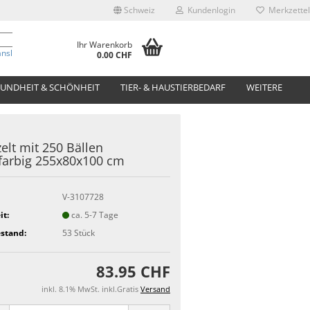
Schweiz
Kundenlogin
Merkzettel
Ihr Warenkorb
anslate
0.00 CHF
UNDHEIT & SCHÖNHEIT
TIER- & HAUSTIERBEDARF
WEITERE
zelt mit 250 Bällen
arbig 255x80x100 cm
V-3107728
it:
ca. 5-7 Tage
stand:
53
Stück
83.95 CHF
inkl. 8.1% MwSt. inkl.Gratis
Versand