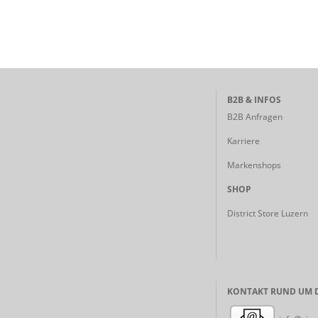
B2B & INFOS
B2B Anfragen
Karriere
Markenshops
SHOP
District Store Luzern
KONTAKT RUND UM D