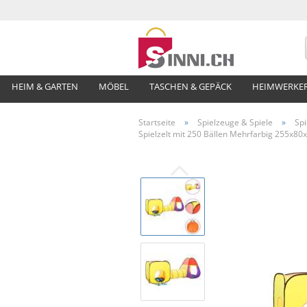
HEIM & GARTEN
MÖBEL
TASCHEN & GEPÄCK
HEIMWERKE
Startseite
»
Spielzeuge & Spiele
»
Spi
Spielzelt mit 250 Bällen Mehrfarbig 255x80