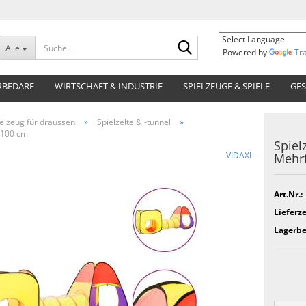
Suche...
Alle
Powered by
Tr
RBEDARF
WIRTSCHAFT & INDUSTRIE
SPIELZEUGE & SPIELE
GES
elzeug für draussen
»
Spielzelte & -tunnel
»
x100 cm
Spiel
VIDAXL
Mehrf
Art.Nr.:
Lieferze
Lagerbe