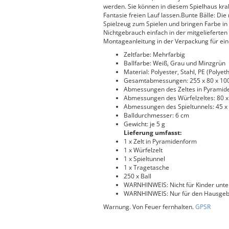
werden. Sie können in diesem Spielhaus krab
Fantasie freien Lauf lassen.Bunte Bälle: Di
Spielzeug zum Spielen und bringen Farbe in i
Nichtgebrauch einfach in der mitgelieferten
Montageanleitung in der Verpackung für ein
Zeltfarbe: Mehrfarbig
Ballfarbe: Weiß, Grau und Minzgrün
Material: Polyester, Stahl, PE (Polyet
Gesamtabmessungen: 255 x 80 x 100 
Abmessungen des Zeltes in Pyramiden
Abmessungen des Würfelzeltes: 80 x 8
Abmessungen des Spieltunnels: 45 x
Balldurchmesser: 6 cm
Gewicht: je 5 g
Lieferung umfasst:
1 x Zelt in Pyramidenform
1 x Würfelzelt
1 x Spieltunnel
1 x Tragetasche
250 x Ball
WARNHINWEIS: Nicht für Kinder unte
WARNHINWEIS: Nur für den Hausgeb
Warnung. Von Feuer fernhalten.
GPSR